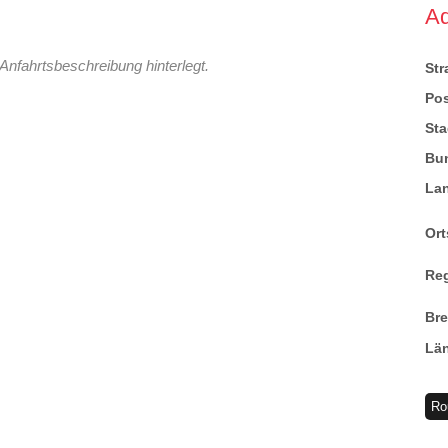
A
Anfahrtsbeschreibung hinterlegt.
St
Pos
Sta
Bu
La
Ort
Re
Br
Lä
Ro