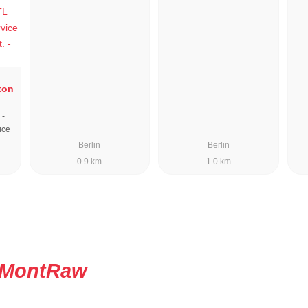
ton
 -
ice
Berlin
Berlin
0.9 km
1.0 km
MontRaw