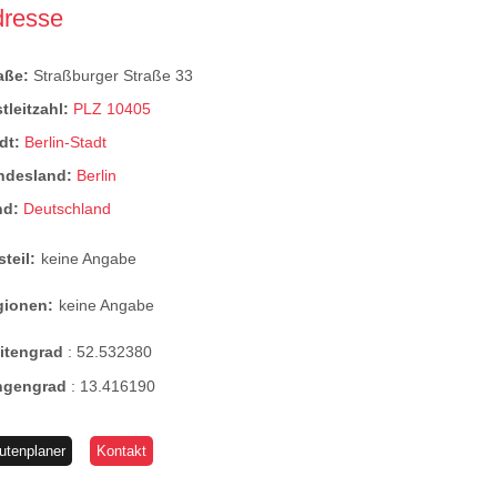
dresse
raße:
Straßburger Straße 33
tleitzahl:
PLZ 10405
dt:
Berlin-Stadt
ndesland:
Berlin
nd:
Deutschland
steil:
keine Angabe
gionen:
keine Angabe
eitengrad
:
52.532380
ngengrad
:
13.416190
utenplaner
Kontakt