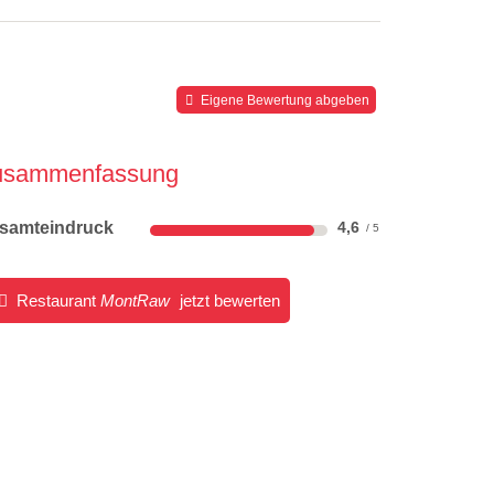
Eigene Bewertung abgeben
usammenfassung
samteindruck
4,6
Restaurant
MontRaw
jetzt bewerten