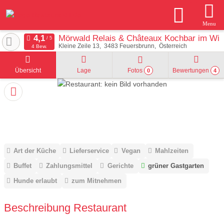
Menu
Mörwald Relais & Châteaux Kochbar im Wir
Kleine Zeile 13
3483
Feuersbrunn
Österreich
4 Bew.
Übersicht
Lage
Fotos
Bewertungen
0
4
Art der Küche
Lieferservice
Vegan
Mahlzeiten
Buffet
Zahlungsmittel
Gerichte
grüner Gastgarten
Hunde erlaubt
zum Mitnehmen
Beschreibung Restaurant