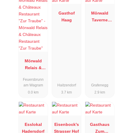
Gasthof
Mörwald
Haag
Taverne
Schloss
Grafenegg
Mörwald
Relais &
Châteaux
Feuersbrunn
Restaurant
am Wagram
Haitzendorf
Grafenegg
"Zur Traube"
0.0 km
3.7 km
2.9 km
Esslokal
Eisenbock's
Gasthaus
Hadersdorf
Strasser Hof
Zum