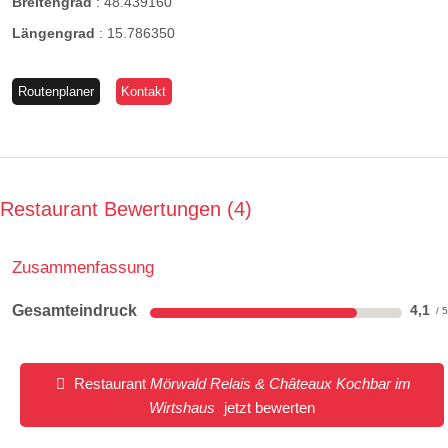
Breitengrad
:
48.439160
Längengrad
:
15.786350
Routenplaner
Kontakt
Restaurant Bewertungen
4
Zusammenfassung
Gesamteindruck
4,1
Restaurant
Mörwald Relais & Châteaux Kochbar im
Wirtshaus
jetzt bewerten