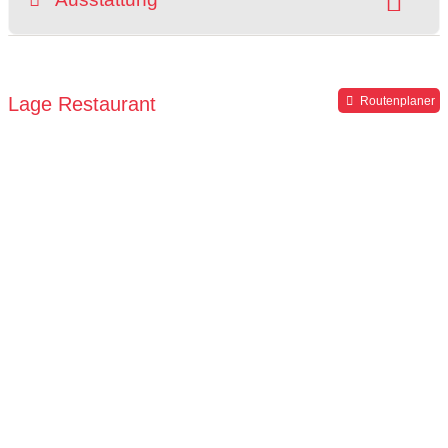
grüner Gastgarten
rollstuhlgerecht
Hochstuhl
Parkplätze verfügbar
Lage Restaurant
Routenplaner