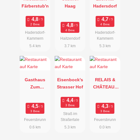
Färberstub'n
Haag
Hadersdorf
2 Bew.
4 Bew.
4 Bew.
Hadersdorf-
Hadersdorf-
Kammern
Haitzendorf
Kammern
5.4 km
3.7 km
5.3 km
Gasthaus
Eisenbock's
RELAIS &
Zum
Strasser Hof
CHÂTEAUX
Goldenen
GOURMET
Kreuz
„TONI M."
3 Bew.
3 Bew.
3 Bew.
Straß im
Feuersbrunn
Straßertale
Feuersbrunn
0.6 km
5.3 km
0.0 km