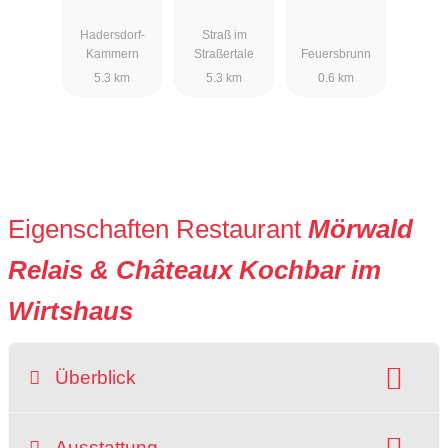
Goldenen
Hadersdorf-
Straß im
Kreuz
Kammern
Straßertale
Feuersbrunn
5.3 km
5.3 km
0.6 km
Eigenschaften Restaurant
Mörwald
Relais & Châteaux Kochbar im
Wirtshaus
Überblick
Raucherbereich
Ausstattung