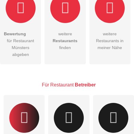
Bewertung
weitere
weitere
Hiermit akzeptiere ich die
AGB
.
für Restaurant
Restaurants
Restaurants in
Münsters
finden
meiner Nähe
Die
Datenschutzerklärung
habe ich zur Kenntnis genommen.
abgeben
öffentliche Frage stellen
Abbrechen
Hinweis:
Bitte beachten Sie, öffentliche Fragen sind
für alle
Besucher sichtbar
.
Für Restaurant
Betreiber
Klicken Sie hier um eine
individuelle Frage
an den
Restaurant-Eintrag zu stellen
.