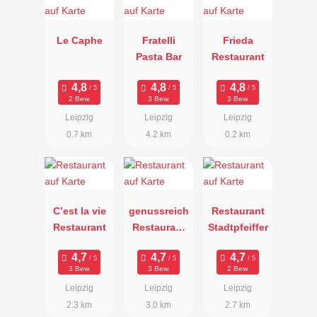
Le Caphe
Fratelli
Frieda
Pasta Bar
Restaurant
2 Bew.
3 Bew.
3 Bew.
Leipzig
Leipzig
Leipzig
0.7 km
4.2 km
0.2 km
C’est la vie
genussreich
Restaurant
Restaurant
Restaurant
Stadtpfeiffer
& Bar
3 Bew.
3 Bew.
2 Bew.
Leipzig
Leipzig
Leipzig
2.3 km
3.0 km
2.7 km