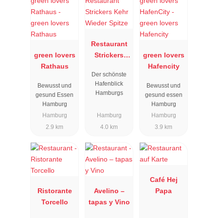
Restaurant
green lovers
Strickers
green lovers
Rathaus
Kehr Wieder
Hafencity
Der schönste
Spitze
Hafenblick
Bewusst und
Bewusst und
Hamburgs
gesund Essen
gesund essen
Hamburg
Hamburg
Hamburg
Hamburg
Hamburg
2.9 km
4.0 km
3.9 km
Café Hej
Ristorante
Avelino –
Papa
Torcello
tapas y Vino