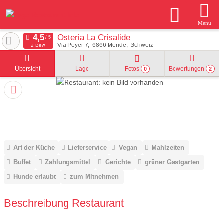
Menu
Osteria La Crisalide
Via Peyer 7
6866
Meride
Schweiz
2 Bew.
Übersicht
Lage
Fotos
Bewertungen
0
2
Art der Küche
Lieferservice
Vegan
Mahlzeiten
Buffet
Zahlungsmittel
Gerichte
grüner Gastgarten
Hunde erlaubt
zum Mitnehmen
Beschreibung Restaurant