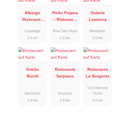
Albergo
Porto Pojana
Osteria
Ristorante
– Ristorante
Lanterna
Svizzero
Terminus
Capolago
Riva San Vitale
Mendrisio
2.6 km
4.5 km
3.0 km
Grotto
Ristorante
Ristorante
Bundi
Serpiano
La Sorgente
Vico Morcote
Mendrisio
Serpiano
Ticino
2.9 km
2.9 km
5.0 km