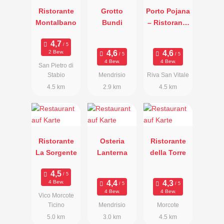
Ristorante
Grotto
Porto Pojana
Montalbano
Bundi
– Ristorante
Terminus
2 Bew.
4 Bew.
4 Bew.
San Pietro di
Stabio
Mendrisio
Riva San Vitale
4.5 km
2.9 km
4.5 km
Ristorante
Osteria
Ristorante
La Sorgente
Lanterna
della Torre
4 Bew.
4 Bew.
4 Bew.
Vico Morcote
Ticino
Mendrisio
Morcote
5.0 km
3.0 km
4.5 km