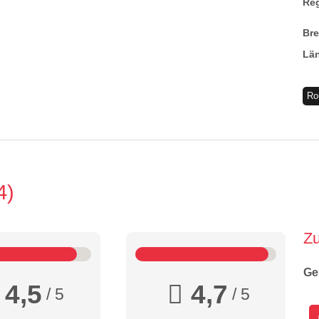
Re
Br
Lä
Ro
4
Z
Ge
4,5
4,7
/ 5
/ 5