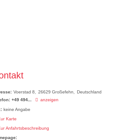
ontakt
resse:
Voerstad 8
26629
Großefehn
Deutschland
efon:
+49 494...
anzeigen
:
keine Angabe
ur Karte
Zur Anfahrtsbeschreibung
mepage: