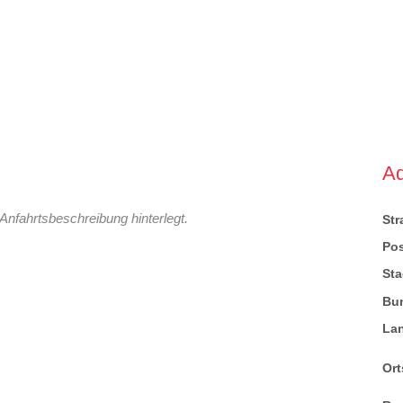
A
Anfahrtsbeschreibung hinterlegt.
St
Pos
Sta
Bu
La
Ort