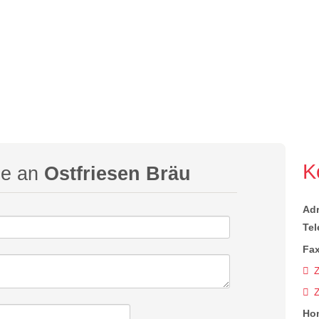
K
ge an
Ostfriesen Bräu
Ad
Tel
Fax
Z
Ho