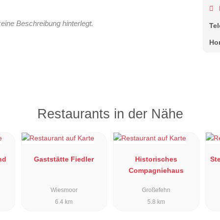
keine Beschreibung hinterlegt.
Te
Ho
Restaurants in der Nähe
nd
Gaststätte Fiedler
Historisches
St
Compagniehaus
Wiesmoor
Großefehn
6.4 km
5.8 km