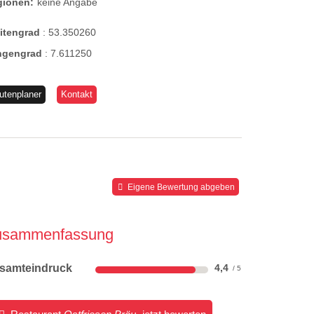
gionen:
keine Angabe
eitengrad
:
53.350260
ngengrad
:
7.611250
utenplaner
Kontakt
Eigene Bewertung abgeben
usammenfassung
samteindruck
4,4