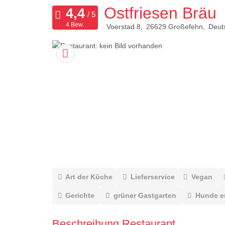
Ostfriesen Bräu
4 Bew.
Voerstad 8
26629
Großefehn
Deut
Art der Küche
Lieferservice
Vegan
Gerichte
grüner Gastgarten
Hunde e
Beschreibung Restaurant