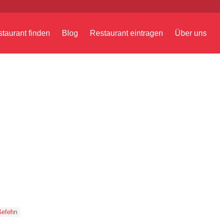
taurant finden
Blog
Restaurant eintragen
Über uns
ßefehn