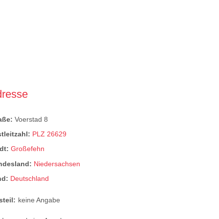
dresse
raße:
Voerstad 8
tleitzahl:
PLZ 26629
dt:
Großefehn
ndesland:
Niedersachsen
nd:
Deutschland
steil:
keine Angabe