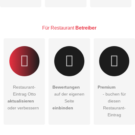
Die
Datenschutzerklärung
habe ich zur Kenntnis genommen.
öffentliche Frage stellen
Abbrechen
Hinweis:
Bitte beachten Sie, öffentliche Fragen sind
für alle
Für Restaurant
Betreiber
Besucher sichtbar
.
Klicken Sie hier um eine
individuelle Frage
an den
Restaurant-Eintrag zu stellen
.
Restaurant-
Bewertungen
Premium
Eintrag Otto
auf der eigenen
- buchen für
aktualisieren
Seite
diesen
oder verbessern
einbinden
Restaurant-
Eintrag