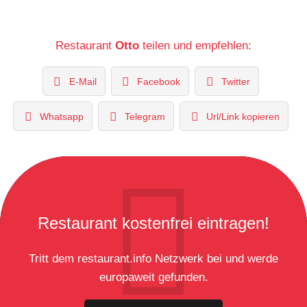
Restaurant
Otto
teilen und empfehlen:
E-Mail
Facebook
Twitter
Whatsapp
Telegram
Url/Link kopieren
Restaurant kostenfrei eintragen!
Tritt dem restaurant.info Netzwerk bei und werde
europaweit gefunden.