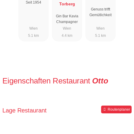
Seit 1954
ger
Torberg
Genuss trifft
Gemütlichkeit
Gin Bar Kavia
Champagner
Wien
Wien
Wien
5.1 km
4.4 km
5.1 km
Eigenschaften Restaurant
Otto
Lage Restaurant
Routenplaner