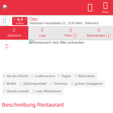
Menu
Otto
Hietzinger Hauptstraße 22
1130
Wien
Österreich
4 Bew.
Übersicht
Lage
Fotos
Bewertungen
0
4
Art der Küche
Lieferservice
Vegan
Mahlzeiten
Buffet
Zahlungsmittel
Gerichte
grüner Gastgarten
Hunde erlaubt
zum Mitnehmen
Beschreibung Restaurant