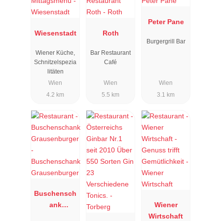
Peter Pane
Wiesenstadt
Roth
Burgergrill Bar
Wiener Küche,
Bar Restaurant
Schnitzelspezia
Café
litäten
Wien
Wien
Wien
4.2 km
5.5 km
3.1 km
Buschensch
ank
Wiener
Grausenbur
Wirtschaft