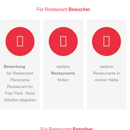
E-Mail-Adresse (wird nicht veröffentlicht)
Für Restaurant
Besucher
Hiermit akzeptiere ich die
AGB
.
Bewertung
weitere
weitere
für Restaurant
Restaurants
Restaurants in
Die
Datenschutzerklärung
habe ich zur Kenntnis genommen.
Panorama
finden
meiner Nähe
öffentliche Frage stellen
Restaurant im
Abbrechen
Flair Park- Hotel
Hinweis:
Bitte beachten Sie, öffentliche Fragen sind
für alle
Ilshofen abgeben
Besucher sichtbar
.
Klicken Sie hier um eine
individuelle Frage
an den
Restaurant-Eintrag zu stellen
.
Für Restaurant
Betreiber