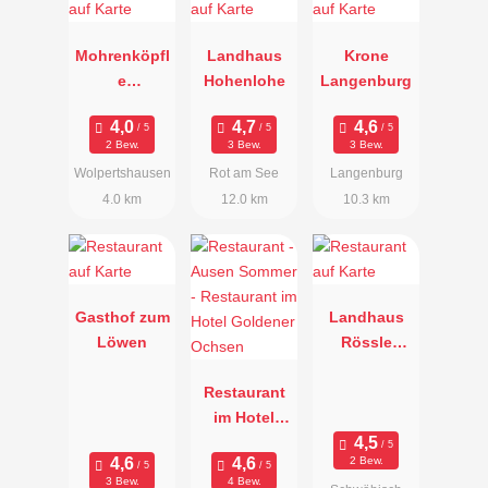
Mohrenköpfl
Landhaus
Krone
e
Hohenlohe
Langenburg
Gastronomie
2 Bew.
3 Bew.
3 Bew.
Wolpertshausen
Rot am See
Langenburg
4.0 km
12.0 km
10.3 km
Gasthof zum
Landhaus
Löwen
Rössle
Veinau
Restaurant
im Hotel
Goldener
2 Bew.
Ochsen
3 Bew.
4 Bew.