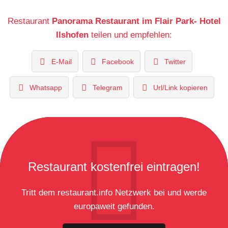
Restaurant
Panorama Restaurant im Flair Park- Hotel
Ilshofen
teilen und empfehlen:
E-Mail
Facebook
Twitter
Whatsapp
Telegram
Url/Link kopieren
Restaurant kostenfrei eintragen!
Tritt dem restaurant.info Netzwerk bei und werde
europaweit gefunden.