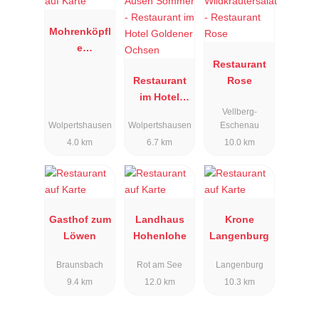
Mohrenköpfl
e
Gastronomie
Restaurant
Restaurant
Rose
im Hotel
Vellberg-
Goldener
Wolpertshausen
Wolpertshausen
Eschenau
Ochsen
4.0 km
6.7 km
10.0 km
Gasthof zum
Landhaus
Krone
Löwen
Hohenlohe
Langenburg
Braunsbach
Rot am See
Langenburg
9.4 km
12.0 km
10.3 km