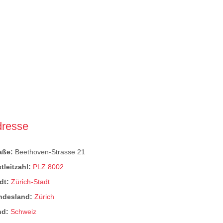
dresse
raße:
Beethoven-Strasse 21
tleitzahl:
PLZ 8002
dt:
Zürich-Stadt
ndesland:
Zürich
nd:
Schweiz