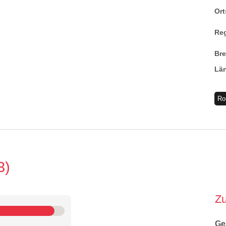
Ort
Re
Br
Lä
Ro
3
Z
Ge