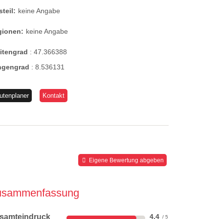
steil:
keine Angabe
gionen:
keine Angabe
eitengrad
:
47.366388
ngengrad
:
8.536131
utenplaner
Kontakt
Eigene Bewertung abgeben
usammenfassung
samteindruck
4,4