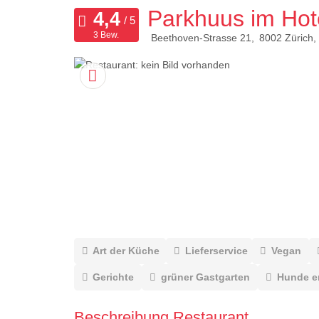
Parkhuus im Hote
3 Bew.
Beethoven-Strasse 21
8002
Zürich
Art der Küche
Lieferservice
Vegan
Gerichte
grüner Gastgarten
Hunde e
Beschreibung Restaurant