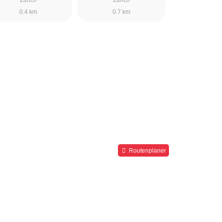
0.4 km
0.7 km
Routenplaner