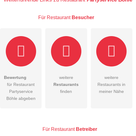
Für Restaurant
Besucher
E-Mail-Adresse (wird nicht veröffentlicht)
Bewertung
weitere
weitere
Hiermit akzeptiere ich die
AGB
.
für Restaurant
Restaurants
Restaurants in
Partyservice
finden
meiner Nähe
Die
Datenschutzerklärung
habe ich zur Kenntnis genommen.
Böhle abgeben
öffentliche Frage stellen
Abbrechen
Hinweis:
Bitte beachten Sie, öffentliche Fragen sind
für alle
Besucher sichtbar
.
Für Restaurant
Betreiber
Klicken Sie hier um eine
individuelle Frage
an den