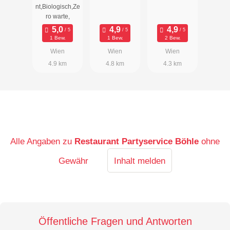
e
nt,Biologisch,Ze
ro warte,
1 Bew.
1 Bew.
2 Bew.
Wien
Wien
Wien
4.9 km
4.8 km
4.3 km
Alle Angaben zu
Restaurant Partyservice Böhle
ohne
Gewähr
Inhalt melden
Öffentliche Fragen und Antworten