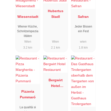
Hubertus
Wiesenstadt
Stadl
Safran
Wiener Küche,
Jeder Bissen
Schnitzelspezia
ein Fest
litäten
Wien
Wien
wien
3.2 km
2.1 km
1.8 km
Bergwirt
Hotel
Pizzeria
Restaurant
Pummaró
La qualità si