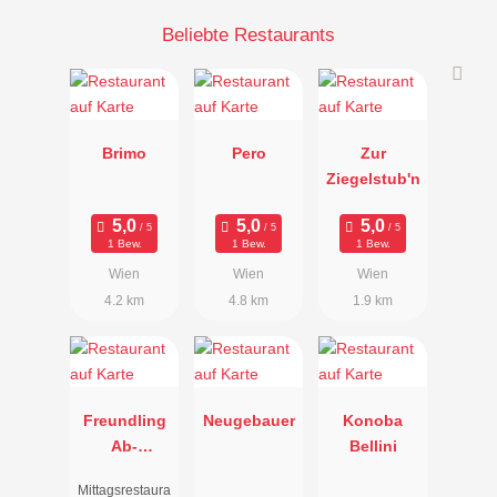
Beliebte Restaurants
Brimo
Pero
Zur
Ziegelstub'n
1 Bew.
1 Bew.
1 Bew.
Wien
Wien
Wien
4.2 km
4.8 km
1.9 km
Freundling
Neugebauer
Konoba
Ab-
Bellini
&Erholservic
Mittagsrestaura