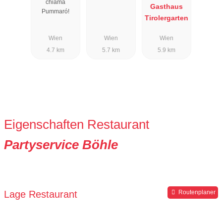
chiama
Gasthaus
Pummaró!
Tirolergarten
Wien
Wien
Wien
4.7 km
5.7 km
5.9 km
Eigenschaften Restaurant
Partyservice Böhle
Lage Restaurant
Routenplaner