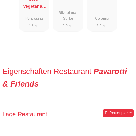
Vegetarian
Silvaplana-
and Co.
Pontresina
Surlej
Celerina
4.8 km
5.0 km
2.5 km
Eigenschaften Restaurant
Pavarotti
& Friends
Lage Restaurant
Routenplaner