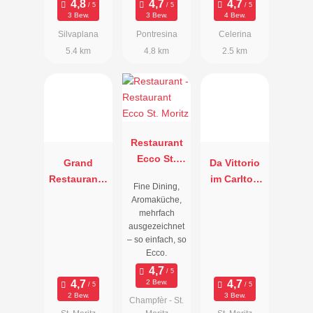
3 Bew.
3 Bew.
4 Bew.
Silvaplana
Pontresina
Celerina
5.4 km
4.8 km
2.5 km
Restaurant
Ecco St.
Grand
Da Vittorio
Moritz
Restaurant -
im Carlton
Fine Dining,
Kulm Hotel
Hotel
Aromaküche,
mehrfach
ausgezeichnet
– so einfach, so
Ecco.
2 Bew.
2 Bew.
3 Bew.
Champfèr - St.