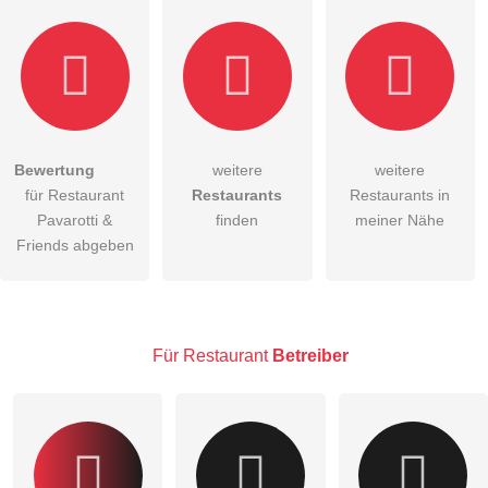
Bewertung
weitere
weitere
Hiermit akzeptiere ich die
AGB
.
für Restaurant
Restaurants
Restaurants in
Pavarotti &
finden
meiner Nähe
Die
Datenschutzerklärung
habe ich zur Kenntnis genommen.
Friends abgeben
öffentliche Frage stellen
Abbrechen
Hinweis:
Bitte beachten Sie, öffentliche Fragen sind
für alle
Besucher sichtbar
.
Für Restaurant
Betreiber
Klicken Sie hier um eine
individuelle Frage
an den
Restaurant-Eintrag zu stellen
.