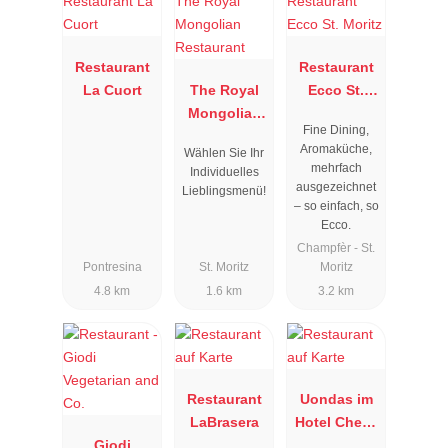
Restaurant
Restaurant
La Cuort
The Royal
Ecco St.
Mongolian
Moritz
Fine Dining,
Restaurant
Aromaküche,
Wählen Sie Ihr
mehrfach
Individuelles
ausgezeichnet
Lieblingsmenü!
– so einfach, so
Ecco.
Champfèr - St.
Pontresina
St. Moritz
Moritz
4.8 km
1.6 km
3.2 km
Restaurant
Uondas im
LaBrasera
Hotel Chesa
Giodi
Rosatsch