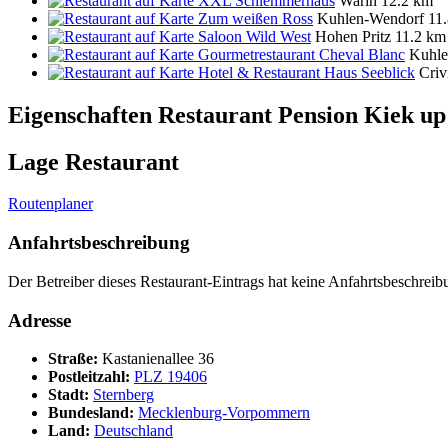
XXL Schlemmerhaus
Warin
12.2 km
Zum weißen Ross
Kuhlen-Wendorf
11
Saloon Wild West
Hohen Pritz
11.2 km
Gourmetrestaurant Cheval Blanc
Kuhle
Hotel & Restaurant Haus Seeblick
Criv
Eigenschaften Restaurant
Pension Kiek up
Lage Restaurant
Routenplaner
Anfahrtsbeschreibung
Der Betreiber dieses Restaurant-Eintrags hat keine Anfahrtsbeschreibu
Adresse
Straße:
Kastanienallee 36
Postleitzahl:
PLZ 19406
Stadt:
Sternberg
Bundesland:
Mecklenburg-Vorpommern
Land:
Deutschland