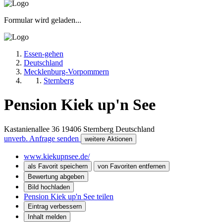
Formular wird geladen...
Essen-gehen
Deutschland
Mecklenburg-Vorpommern
Sternberg
Pension Kiek up'n See
Kastanienallee 36
19406
Sternberg
Deutschland
unverb. Anfrage senden
weitere Aktionen
www.kiekupnsee.de/
als Favorit speichern
von Favoriten entfernen
Bewertung abgeben
Bild hochladen
Pension Kiek up'n See teilen
Eintrag verbessern
Inhalt melden