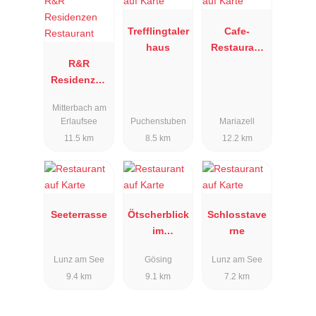
Trefflingtaler
Cafe-
haus
Restaurant
R&R
Herrenhaus
Residenzen
am Erlaufsee
Restaurant
Mitterbach am
Erlaufsee
Puchenstuben
Mariazell
11.5 km
8.5 km
12.2 km
Seeterrasse
Ötscherblick
Schlosstave
im
rne
Alpenhotel
Lunz am See
Gösing
Lunz am See
Gösing
9.4 km
9.1 km
7.2 km