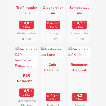
Trefflingtaler
Ötscherblick
Schlosstave
haus
im
rne
Alpenhotel
Gösing
4 Bew.
3 Bew.
3 Bew.
Puchenstuben
Gösing
Lunz am See
8.5 km
9.1 km
7.2 km
Cafe-
Restaurant
Restaurant
Berghof
R&R
Herrenhaus
Residenzen
am Erlaufsee
Restaurant
2 Bew.
4 Bew.
3 Bew.
Mitterbach am
Erlaufsee
Mariazell
Gaming