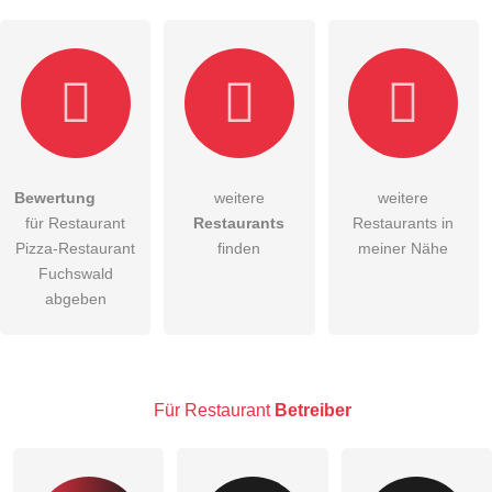
Hiermit akzeptiere ich die
AGB
.
Bewertung
weitere
weitere
für Restaurant
Restaurants
Restaurants in
Die
Datenschutzerklärung
habe ich zur Kenntnis genommen.
Pizza-Restaurant
finden
meiner Nähe
öffentliche Frage stellen
Fuchswald
Abbrechen
abgeben
Hinweis:
Bitte beachten Sie, öffentliche Fragen sind
für alle
Besucher sichtbar
.
Klicken Sie hier um eine
individuelle Frage
an den
Restaurant-Eintrag zu stellen
.
Für Restaurant
Betreiber