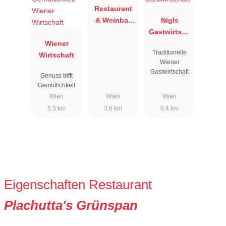
Restaurant
& Weinbar
Nigls
Bolena
Gastwirtsch
Wiener
aft
Traditionelle
Wirtschaft
Wiener
Gastwirtschaft
Genuss trifft
Gemütlichkeit
Wien
Wien
Wien
5.3 km
3.6 km
0.4 km
Eigenschaften Restaurant
Plachutta's Grünspan