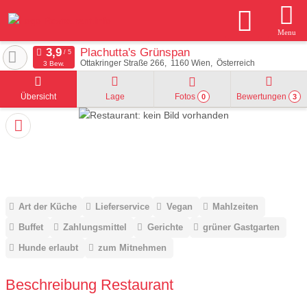
Menu
Plachutta's Grünspan
Ottakringer Straße 266
1160
Wien
Österreich
3 Bew.
Übersicht
Lage
Fotos
Bewertungen
0
3
Art der Küche
Lieferservice
Vegan
Mahlzeiten
Buffet
Zahlungsmittel
Gerichte
grüner Gastgarten
Hunde erlaubt
zum Mitnehmen
Beschreibung Restaurant