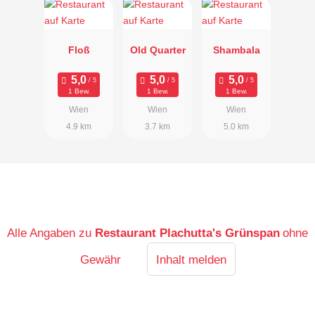
Floß
Old Quarter
Shambala
1 Bew.
1 Bew.
1 Bew.
Wien
Wien
Wien
4.9 km
3.7 km
5.0 km
Alle Angaben zu
Restaurant Plachutta's Grünspan
ohne
Gewähr
Inhalt melden