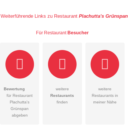
Name
Weiterführende Links zu Restaurant
Plachutta's Grünspan
Für Restaurant
Besucher
E-Mail-Adresse (wird nicht veröffentlicht)
Bewertung
weitere
weitere
Hiermit akzeptiere ich die
AGB
.
für Restaurant
Restaurants
Restaurants in
Plachutta's
finden
meiner Nähe
Die
Datenschutzerklärung
habe ich zur Kenntnis genommen.
Grünspan
abgeben
öffentliche Frage stellen
Abbrechen