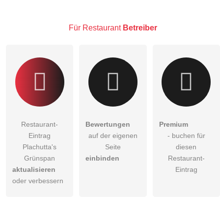
Hinweis:
Bitte beachten Sie, öffentliche Fragen sind
für alle
Besucher sichtbar
.
Klicken Sie hier um eine
individuelle Frage
an den
Für Restaurant
Betreiber
Restaurant-Eintrag zu stellen
.
Restaurant-
Bewertungen
Premium
Eintrag
auf der eigenen
- buchen für
Plachutta's
Seite
diesen
Grünspan
einbinden
Restaurant-
aktualisieren
Eintrag
oder verbessern