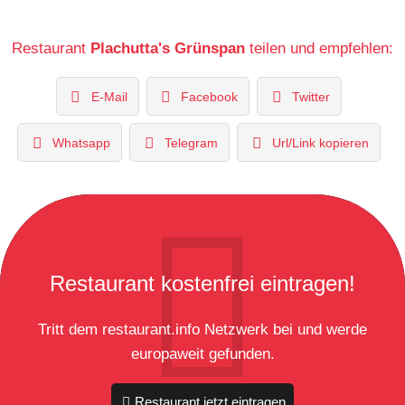
Restaurant
Plachutta's Grünspan
teilen und empfehlen:
E-Mail
Facebook
Twitter
Whatsapp
Telegram
Url/Link kopieren
Restaurant kostenfrei eintragen!
Tritt dem restaurant.info Netzwerk bei und werde
europaweit gefunden.
Restaurant jetzt eintragen