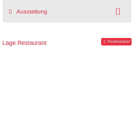
Preisniveau:
Hunde erlaubt:
Ausstattung
Raucherbereich
grüner Gastgarten
rollstuhlgerecht
Hochstuhl
Parkplätze verfügbar
Lage Restaurant
Routenplaner