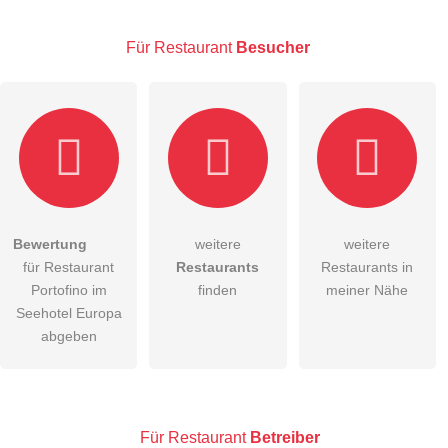
E-Mail-Adresse (wird nicht veröffentlicht)
Für Restaurant
Besucher
Hiermit akzeptiere ich die
AGB
.
Bewertung
weitere
weitere
für Restaurant
Restaurants
Restaurants in
Die
Datenschutzerklärung
habe ich zur Kenntnis genommen.
Portofino im
finden
meiner Nähe
öffentliche Frage stellen
Seehotel Europa
Abbrechen
abgeben
Hinweis:
Bitte beachten Sie, öffentliche Fragen sind
für alle
Besucher sichtbar
.
Klicken Sie hier um eine
individuelle Frage
an den
Restaurant-Eintrag zu stellen
.
Für Restaurant
Betreiber