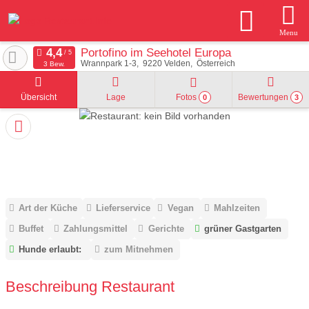
Menu
Portofino im Seehotel Europa
Wrannpark 1-3
9220
Velden
Österreich
3 Bew.
Übersicht
Lage
Fotos
Bewertungen
0
3
Art der Küche
Lieferservice
Vegan
Mahlzeiten
Buffet
Zahlungsmittel
Gerichte
grüner Gastgarten
Hunde erlaubt:
zum Mitnehmen
Beschreibung Restaurant