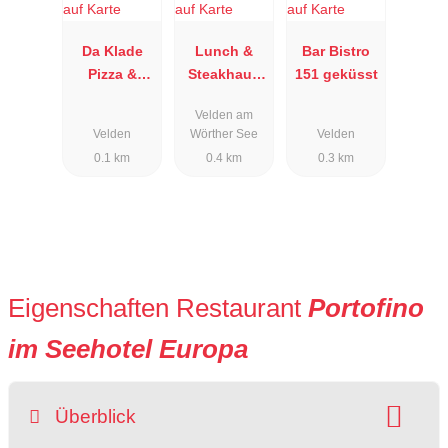
Da Klade
Lunch &
Bar Bistro
Pizza &
Steakhaus
151 geküsst
Pasta
Goritschnig
Velden am
g
Velden
Wörther See
Velden
0.1 km
0.4 km
0.3 km
Eigenschaften Restaurant
Portofino
im Seehotel Europa
Überblick