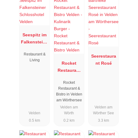
Seespitz im
Falkensteine
r
Restaurant &
Schlosshote
Seerestaura
Living
l Velden
Rocket
nt Rosé
Restaurant
& Bistro
Rocket
Velden
Restaurant &
Bistro in Velden
am Wörthersee
Velden am
Velden am
Velden
Wörth
Wörther See
0.5 km
0.2 km
3.3 km