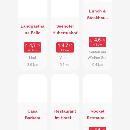
Lunch &
Steakhaus
Goritschnig
Landgastha
Seehotel
g
us Falle
Hubertushof
4 Bew.
4 Bew.
4 Bew.
Velden am
Lind
Velden
Wörther See
3.6 km
0.1 km
0.4 km
Casa
Restaurant
Rocket
Barbara
im Hotel &
Restaurant
Weinbar
& Bistro