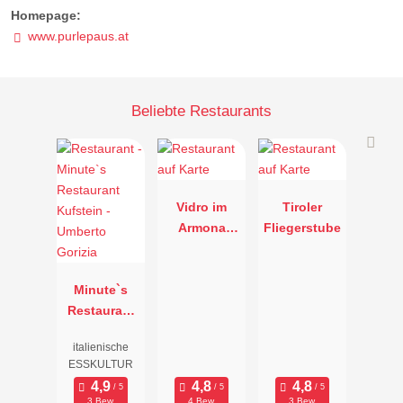
Homepage:
www.purlepaus.at
Beliebte Restaurants
Vidro im
Tiroler
Armona
Fliegerstube
Medical
Alpinresort
Minute`s
Restaurant
Kufstein -
italienische
Umberto
ESSKULTUR
Gorizia
3 Bew.
4 Bew.
3 Bew.