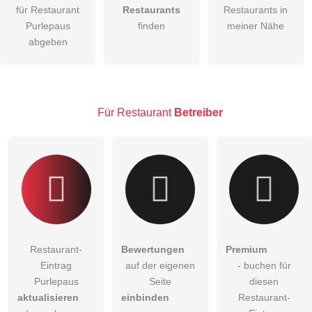
für Restaurant
Restaurants
Restaurants in
Purlepaus
finden
meiner Nähe
Die
Datenschutzerklärung
habe ich zur Kenntnis genommen.
abgeben
öffentliche Frage stellen
Abbrechen
Hinweis:
Bitte beachten Sie, öffentliche Fragen sind
für alle
Besucher sichtbar
.
Für Restaurant
Betreiber
Klicken Sie hier um eine
individuelle Frage
an den
Restaurant-Eintrag zu stellen
.
Restaurant-
Bewertungen
Premium
Eintrag
auf der eigenen
- buchen für
Purlepaus
Seite
diesen
aktualisieren
einbinden
Restaurant-