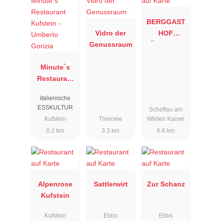
BERGGAST
Vidro der
HOF
Genussraum
BÄRNSTATT
Minute`s
Restaurant
Kufstein -
italienische
Umberto
ESSKULTUR
Scheffau am
Gorizia
Kufstein
Thiersee
Wilden Kaiser
0.2 km
3.3 km
6.6 km
Alpenrose
Sattlerwirt
Zur Schanz
Kufstein
Kufstein
Ebbs
Ebbs