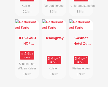
Kufstein
Vorderthiersee
Unterlangkampfen
0.2 km
3.3 km
3.8 km
BERGGAST
Hemingway
Gasthof
HOF
Hotel Zur
BÄRNSTATT
Post
4 Bew.
3 Bew.
3 Bew.
Scheffau am
Wilden Kaiser
Kufstein
Kiefersfelden
6.6 km
0.6 km
3.3 km