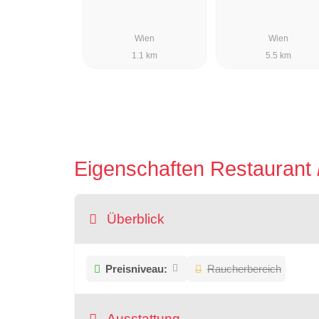
Wien
Wien
1.1 km
5.5 km
Eigenschaften Restaurant
Überblick
Preisniveau:
Raucherbereich
Ausstattung