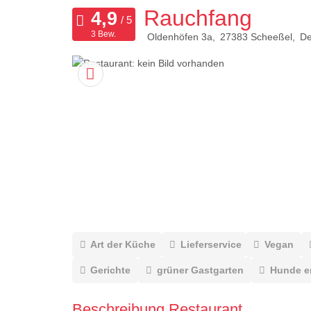
Rauchfang
3 Bew.
Oldenhöfen 3a
27383
Scheeßel
De
Art der Küche
Lieferservice
Vegan
Gerichte
grüner Gastgarten
Hunde e
Beschreibung Restaurant