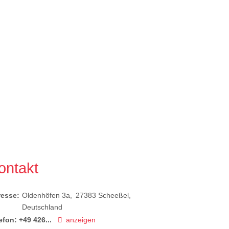
ontakt
resse:
Oldenhöfen 3a
27383
Scheeßel
Deutschland
efon:
+49 426...
anzeigen