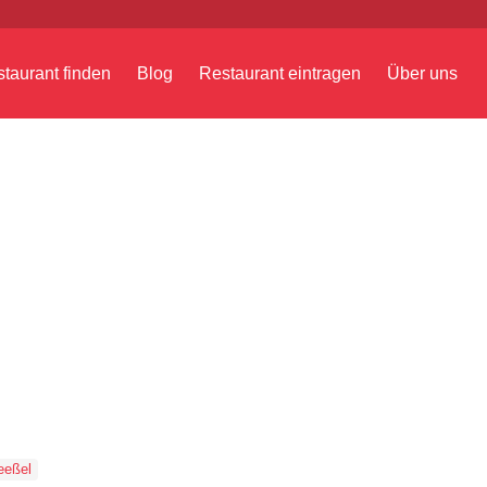
taurant finden
Blog
Restaurant eintragen
Über uns
eeßel