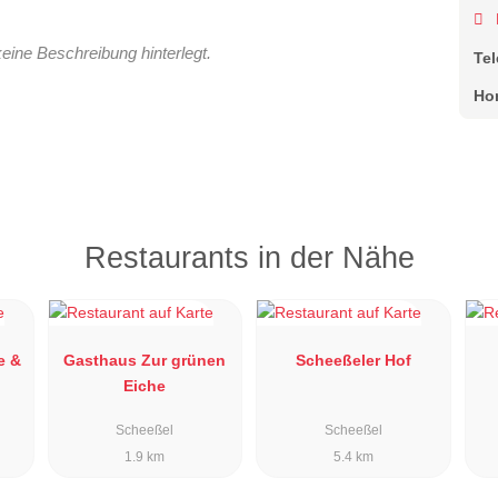
keine Beschreibung hinterlegt.
Te
Ho
Restaurants in der Nähe
e &
Gasthaus Zur grünen
Scheeßeler Hof
Eiche
Scheeßel
Scheeßel
1.9 km
5.4 km