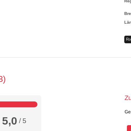
Re
Br
Lä
Ro
3
Z
Ge
5,0
/ 5