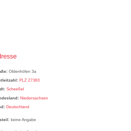
dresse
raße:
Oldenhöfen 3a
tleitzahl:
PLZ 27383
dt:
Scheeßel
ndesland:
Niedersachsen
nd:
Deutschland
steil:
keine Angabe