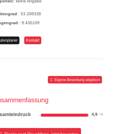
gionen:
keine Angabe
eitengrad
:
53.208338
ngengrad
:
9.435109
utenplaner
Kontakt
Eigene Bewertung abgeben
usammenfassung
samteindruck
4,9