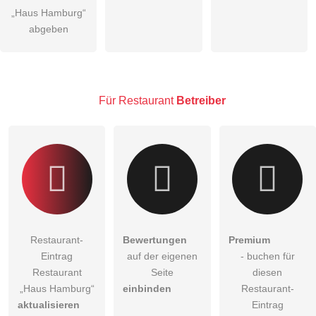
öffentliche Frage stellen
„Haus Hamburg“
Abbrechen
abgeben
Hinweis:
Bitte beachten Sie, öffentliche Fragen sind
für alle
Besucher sichtbar
.
Klicken Sie hier um eine
individuelle Frage
an den
Restaurant-Eintrag zu stellen
.
Für Restaurant
Betreiber
Restaurant-
Bewertungen
Premium
Eintrag
auf der eigenen
- buchen für
Restaurant
Seite
diesen
„Haus Hamburg“
einbinden
Restaurant-
aktualisieren
Eintrag