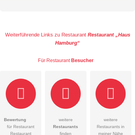
Vorname
Name
Weiterführende Links zu Restaurant
Restaurant „Haus
Hamburg“
E-Mail-Adresse (wird nicht veröffentlicht)
Für Restaurant
Besucher
Hiermit akzeptiere ich die
AGB
.
Bewertung
weitere
weitere
für Restaurant
Restaurants
Restaurants in
Die
Datenschutzerklärung
habe ich zur Kenntnis genommen.
Restaurant
finden
meiner Nähe