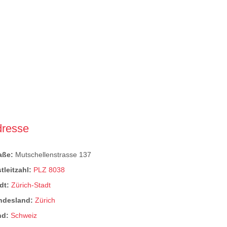
dresse
raße:
Mutschellenstrasse 137
tleitzahl:
PLZ 8038
dt:
Zürich-Stadt
ndesland:
Zürich
nd:
Schweiz