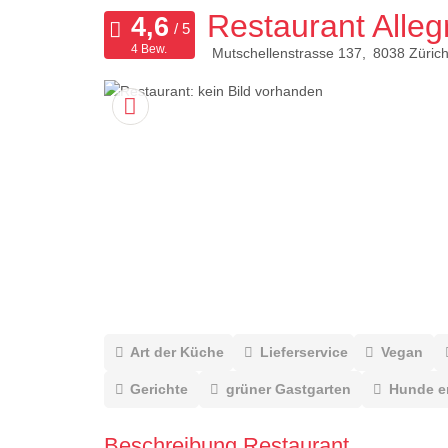
Restaurant Alleg
4 Bew.
Mutschellenstrasse 137
8038
Züric
Art der Küche
Lieferservice
Vegan
Gerichte
grüner Gastgarten
Hunde e
Beschreibung Restaurant