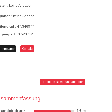
steil:
keine Angabe
gionen:
keine Angabe
eitengrad
:
47.346977
ngengrad
:
8.528742
utenplaner
Kontakt
Eigene Bewertung abgeben
usammenfassung
samteindruck
4,6