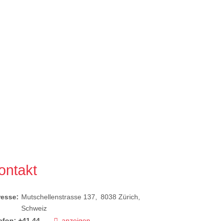
ontakt
resse:
Mutschellenstrasse 137
8038
Zürich
Schweiz
efon:
+41 44 ...
anzeigen