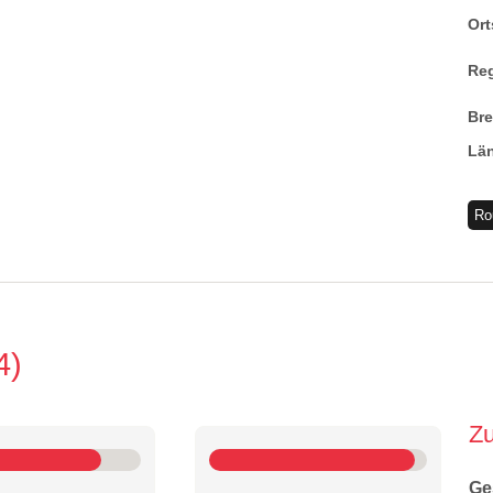
Ort
Re
Br
Lä
Ro
4
Z
Ge