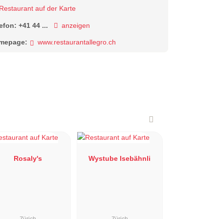
Restaurant auf der Karte
lefon:
+41 44 ...
anzeigen
mepage:
www.restaurantallegro.ch
Rosaly's
Wystube Isebähnli
Zürich
Zürich