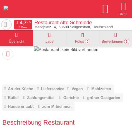
Menu
Restaurant Alte Schmiede
Marktplatz 14
63500
Seligenstadt
Deutschland
3 Bew.
Übersicht
Lage
Fotos
Bewertungen
0
3
Art der Küche
Lieferservice
Vegan
Mahlzeiten
Buffet
Zahlungsmittel
Gerichte
grüner Gastgarten
Hunde erlaubt
zum Mitnehmen
Beschreibung Restaurant