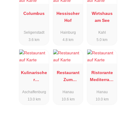
Columbus
Hessischer
Wirtshaus
Hof
am See
Seligenstadt
Hainburg
Kahl
3.6 km
4.8 km
5.0 km
Kulinarische
Restaurant
Ristorante
r
Zum
Mediterrane
Schönbusch
Bitburger
o
Aschaffenburg
Hanau
Hanau
13.0 km
10.6 km
10.0 km