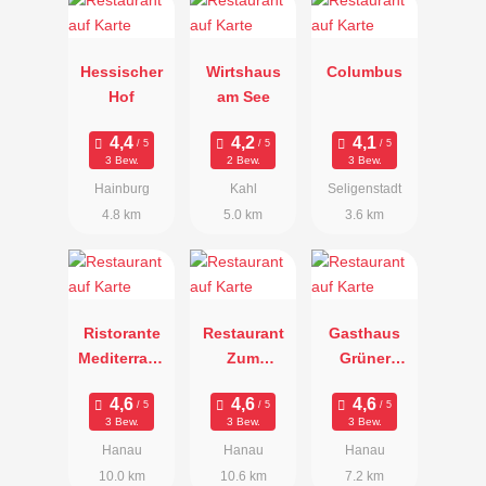
Hessischer
Wirtshaus
Columbus
Hof
am See
3 Bew.
2 Bew.
3 Bew.
Hainburg
Kahl
Seligenstadt
4.8 km
5.0 km
3.6 km
Ristorante
Restaurant
Gasthaus
Mediterrane
Zum
Grüner
o
Bitburger
Baum
3 Bew.
3 Bew.
3 Bew.
Hanau
Hanau
Hanau
10.0 km
10.6 km
7.2 km