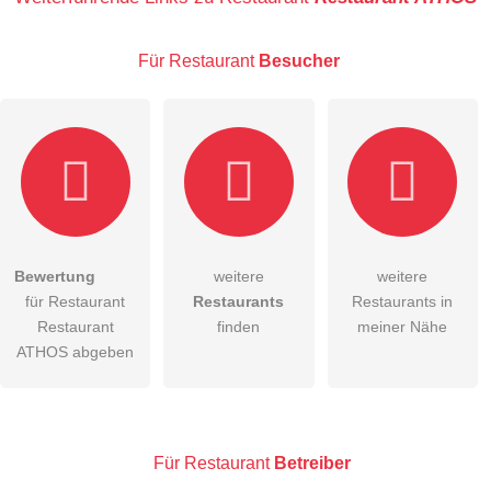
Für Restaurant
Besucher
E-Mail-Adresse (wird nicht veröffentlicht)
Bewertung
weitere
weitere
Hiermit akzeptiere ich die
AGB
.
für Restaurant
Restaurants
Restaurants in
Restaurant
finden
meiner Nähe
Die
Datenschutzerklärung
habe ich zur Kenntnis genommen.
ATHOS abgeben
öffentliche Frage stellen
Abbrechen
Hinweis:
Bitte beachten Sie, öffentliche Fragen sind
für alle
Besucher sichtbar
.
Für Restaurant
Betreiber
Klicken Sie hier um eine
individuelle Frage
an den