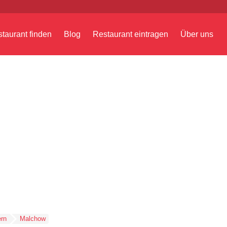
taurant finden
Blog
Restaurant eintragen
Über uns
rn
Malchow