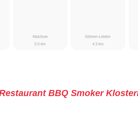
Malchow
Göhren-Lebbin
0.5 km
4.3 km
Restaurant BBQ Smoker Kloster