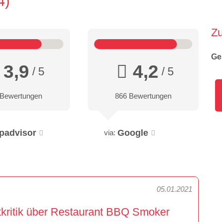
4
Z
Ge
3,9
4,2
/ 5
/ 5
 Bewertungen
866 Bewertungen
ipadvisor
Google
via:
05.01.2021
ritik über Restaurant BBQ Smoker