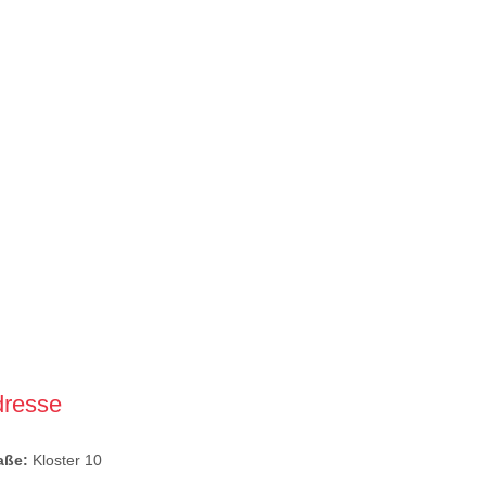
dresse
raße:
Kloster 10