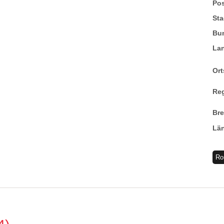
Pos
Sta
Bu
La
Ort
Re
Br
Lä
Ro