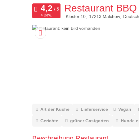
Restaurant BBQ 
4 Bew.
Kloster 10
17213
Malchow
Deutsch
Art der Küche
Lieferservice
Vegan
Gerichte
grüner Gastgarten
Hunde e
Beschreibung Restaurant