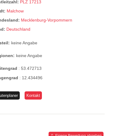
tleitzahl:
PLZ 17213
dt:
Malchow
ndesland:
Mecklenburg-Vorpommern
nd:
Deutschland
steil:
keine Angabe
gionen:
keine Angabe
eitengrad
:
53.472713
ngengrad
:
12.434496
utenplaner
Kontakt
Eigene Bewertung abgeben