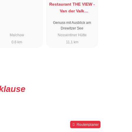
Restaurant THE VIEW -
Van der Valk
Naturresort Drewitz
Genuss mit Ausblick am
Drewitzer See
Malchow
Nossentiner Hütte
0.6 km
11.1 km
klause
Routenplaner