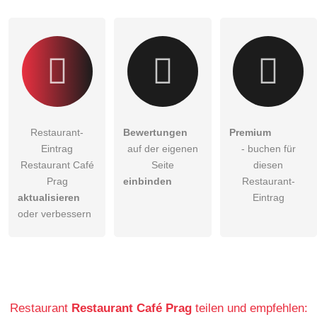
Klicken Sie hier um eine
individuelle Frage
an den
Restaurant-Eintrag zu stellen
.
Restaurant-
Bewertungen
Premium
Eintrag
auf der eigenen
- buchen für
Restaurant Café
Seite
diesen
Prag
einbinden
Restaurant-
aktualisieren
Eintrag
oder verbessern
Restaurant
Restaurant Café Prag
teilen und empfehlen: