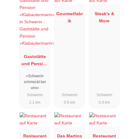
Gourmetfabr
Steak's &
ik
More
Gaststätte
und Pension
«Klabauterm
«Schwerin
ann»
schmeckt bei
uns»
Schwerin
Schwerin
Schwerin
2.1 km
0.6 km
0.3 km
Restaurant
Das Martins
Restaurant