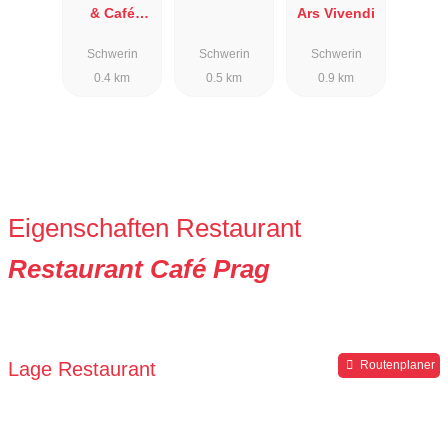
& Café
Ars Vivendi
Herzogliche
Schwerin
Schwerin
Schwerin
Dampfwäsch
0.4 km
0.5 km
0.9 km
erei
Eigenschaften Restaurant
Restaurant Café Prag
Lage Restaurant
Routenplaner