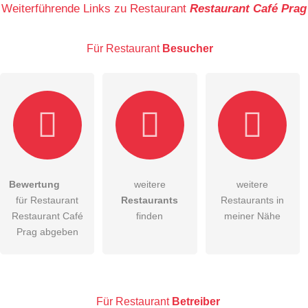
Weiterführende Links zu Restaurant
Restaurant Café Prag
Für Restaurant
Besucher
E-Mail-Adresse (wird nicht veröffentlicht)
Bewertung
weitere
weitere
Hiermit akzeptiere ich die
AGB
.
für Restaurant
Restaurants
Restaurants in
Restaurant Café
finden
meiner Nähe
Die
Datenschutzerklärung
habe ich zur Kenntnis genommen.
Prag abgeben
öffentliche Frage stellen
Abbrechen
Hinweis:
Bitte beachten Sie, öffentliche Fragen sind
für alle
Besucher sichtbar
.
Für Restaurant
Betreiber