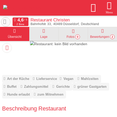
Menu
Restaurant Christen
Bahnhofstr. 33
40489
Düsseldorf
Deutschland
2 Bew.
Übersicht
Lage
Fotos
Bewertungen
0
2
Art der Küche
Lieferservice
Vegan
Mahlzeiten
Buffet
Zahlungsmittel
Gerichte
grüner Gastgarten
Hunde erlaubt
zum Mitnehmen
Beschreibung Restaurant