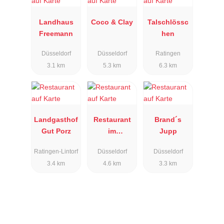
Landhaus
Coco & Clay
Talschlössc
Freemann
hen
Düsseldorf
Düsseldorf
Ratingen
3.1 km
5.3 km
6.3 km
Landgasthof
Restaurant
Brand´s
Gut Porz
im
Jupp
Schiffchen
Ratingen-Lintorf
Düsseldorf
Düsseldorf
3.4 km
4.6 km
3.3 km