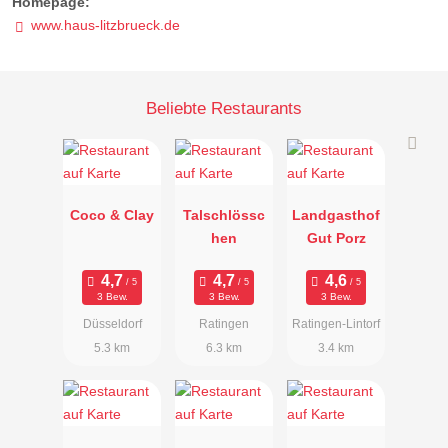
Homepage:
www.haus-litzbrueck.de
Beliebte Restaurants
Coco & Clay
Talschlössc
Landgasthof
hen
Gut Porz
3 Bew.
3 Bew.
3 Bew.
Düsseldorf
Ratingen
Ratingen-Lintorf
5.3 km
6.3 km
3.4 km