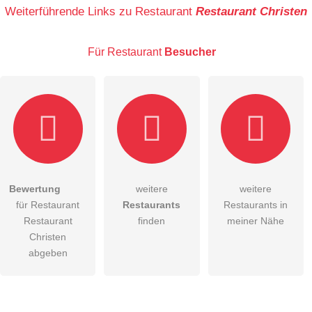
Name
Weiterführende Links zu Restaurant
Restaurant Christen
Für Restaurant
Besucher
E-Mail-Adresse (wird nicht veröffentlicht)
Bewertung
weitere
weitere
Hiermit akzeptiere ich die
AGB
.
für Restaurant
Restaurants
Restaurants in
Restaurant
finden
meiner Nähe
Die
Datenschutzerklärung
habe ich zur Kenntnis genommen.
Christen
abgeben
öffentliche Frage stellen
Abbrechen
Hinweis:
Bitte beachten Sie, öffentliche Fragen sind
für alle
Besucher sichtbar
.