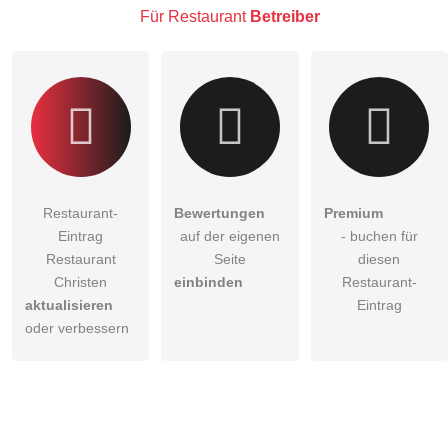
Klicken Sie hier um eine
individuelle Frage
an den
Für Restaurant
Betreiber
Restaurant-Eintrag zu stellen
.
Restaurant-
Bewertungen
Premium
Eintrag
auf der eigenen
- buchen für
Restaurant
Seite
diesen
Christen
einbinden
Restaurant-
aktualisieren
Eintrag
oder verbessern