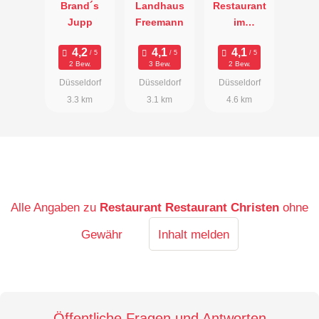
Brand´s
Landhaus
Restaurant
Jupp
Freemann
im
Schiffchen
2 Bew.
3 Bew.
2 Bew.
Düsseldorf
Düsseldorf
Düsseldorf
3.3 km
3.1 km
4.6 km
Alle Angaben zu
Restaurant Restaurant Christen
ohne
Gewähr
Inhalt melden
Öffentliche Fragen und Antworten