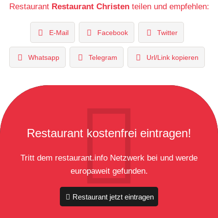
Restaurant
Restaurant Christen
teilen und empfehlen:
E-Mail
Facebook
Twitter
Whatsapp
Telegram
Url/Link kopieren
Restaurant kostenfrei eintragen!
Tritt dem restaurant.info Netzwerk bei und werde
europaweit gefunden.
Restaurant jetzt eintragen