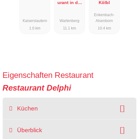
urant in der
Kölbl
Mühle am
Enkenbach-
Schlossberg
Kaiserslautern
Wartenberg
Alsenborn
1.0 km
11.1 km
10.4 km
Eigenschaften Restaurant
Restaurant Delphi
Küchen
Art der Küche:
griechisch
Überblick
Gerichte: