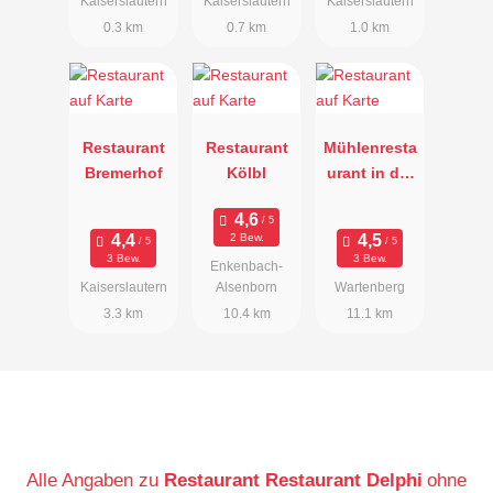
Kaiserslautern
Kaiserslautern
Kaiserslautern
0.3 km
0.7 km
1.0 km
Restaurant
Restaurant
Mühlenresta
Bremerhof
Kölbl
urant in der
Mühle am
Schlossberg
2 Bew.
3 Bew.
3 Bew.
Enkenbach-
Kaiserslautern
Alsenborn
Wartenberg
3.3 km
10.4 km
11.1 km
Alle Angaben zu
Restaurant Restaurant Delphi
ohne