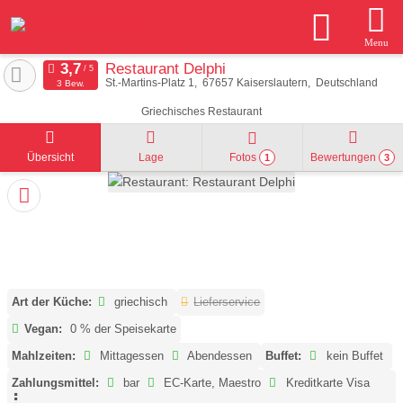
Menu
Restaurant Delphi
St.-Martins-Platz 1
67657
Kaiserslautern
Deutschland
3 Bew.
Griechisches Restaurant
Übersicht
Lage
Fotos
Bewertungen
1
3
Art der Küche:
griechisch
Lieferservice
Vegan:
0 % der Speisekarte
Mahlzeiten:
Mittagessen
Abendessen
Buffet:
kein Buffet
Zahlungsmittel:
bar
EC-Karte, Maestro
Kreditkarte Visa