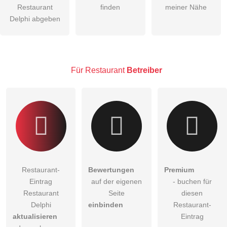
Restaurant
finden
meiner Nähe
Die
Datenschutzerklärung
habe ich zur Kenntnis genommen.
Delphi abgeben
öffentliche Frage stellen
Abbrechen
Hinweis:
Bitte beachten Sie, öffentliche Fragen sind
für alle
Besucher sichtbar
.
Für Restaurant
Betreiber
Klicken Sie hier um eine
individuelle Frage
an den
Restaurant-Eintrag zu stellen
.
Restaurant-
Bewertungen
Premium
Eintrag
auf der eigenen
- buchen für
Restaurant
Seite
diesen
Delphi
einbinden
Restaurant-
aktualisieren
Eintrag