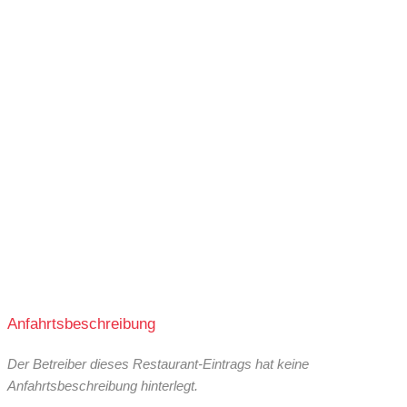
11:30-14:00
17:00-23:00
11:30-14:00
17:00-23:00
11:30-14:00
17:00-22:30
Buffet:
kein Buffet
Vegetarisch:
10 % der Speisekarte
Glutenfrei:
keine glutenfreien Speisen
Anfahrtsbeschreibung
Vegan:
0 % der Speisekarte
Der Betreiber dieses Restaurant-Eintrags hat keine
Halal:
keine Halal-Speisen
Anfahrtsbeschreibung hinterlegt.