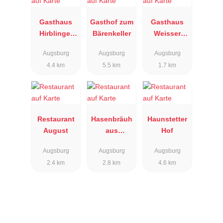
Gasthaus
Gasthof zum
Gasthaus
Hirblinger
Bärenkeller
Weisser
Hof
Hase
Augsburg
Augsburg
Augsburg
4.4 km
5.5 km
1.7 km
Restaurant
Hasenbräuh
Haunstetter
August
aus
Hof
Kälberhalle
Augsburg
Augsburg
Augsburg
2.4 km
2.8 km
4.6 km