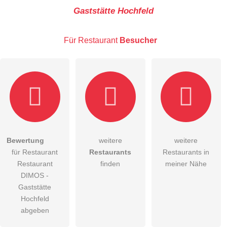
Gaststätte Hochfeld
E-Mail-Adresse (wird nicht veröffentlicht)
Für Restaurant
Besucher
Hiermit akzeptiere ich die
AGB
.
Bewertung
weitere
weitere
für Restaurant
Restaurants
Restaurants in
Die
Datenschutzerklärung
habe ich zur Kenntnis genommen.
Restaurant
finden
meiner Nähe
öffentliche Frage stellen
DIMOS -
Abbrechen
Gaststätte
Hinweis:
Bitte beachten Sie, öffentliche Fragen sind
für alle
Hochfeld
Besucher sichtbar
.
abgeben
Klicken Sie hier um eine
individuelle Frage
an den