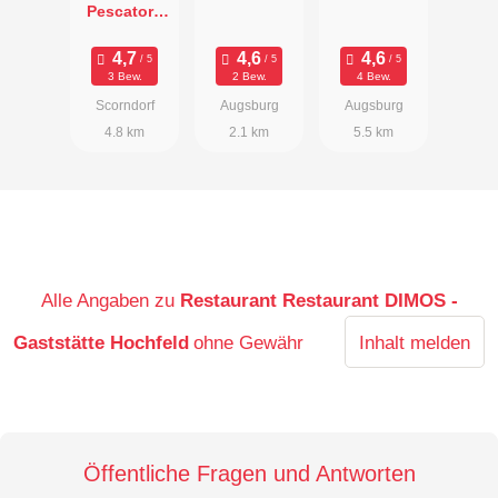
Pescatore
Catering
Events
3 Bew.
2 Bew.
4 Bew.
Hochzeiten
Scorndorf
Augsburg
Augsburg
4.8 km
2.1 km
5.5 km
Alle Angaben zu
Restaurant Restaurant DIMOS -
Gaststätte Hochfeld
ohne Gewähr
Inhalt melden
Öffentliche Fragen und Antworten