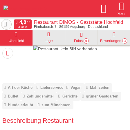
Menu
Restaurant DIMOS - Gaststätte Hochfeld
Firnhaberstr. 7
86159
Augsburg
Deutschland
3 Bew.
Übersicht
Lage
Fotos
Bewertungen
0
3
Art der Küche
Lieferservice
Vegan
Mahlzeiten
Buffet
Zahlungsmittel
Gerichte
grüner Gastgarten
Hunde erlaubt
zum Mitnehmen
Beschreibung Restaurant