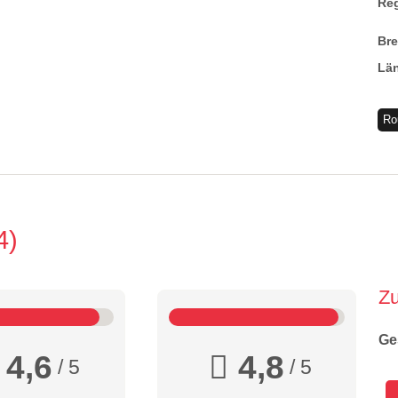
Re
Br
Lä
Ro
4
Z
Ge
4,6
4,8
/ 5
/ 5