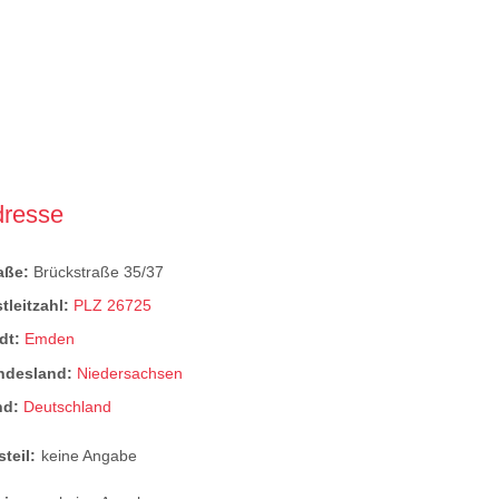
dresse
raße:
Brückstraße 35/37
tleitzahl:
PLZ 26725
dt:
Emden
ndesland:
Niedersachsen
nd:
Deutschland
steil:
keine Angabe