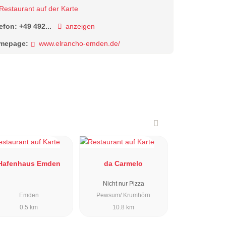
Restaurant auf der Karte
lefon:
+49 492...
anzeigen
mepage:
www.elrancho-emden.de/
Hafenhaus Emden
da Carmelo
Nicht nur Pizza
Emden
Pewsum/ Krumhörn
0.5 km
10.8 km