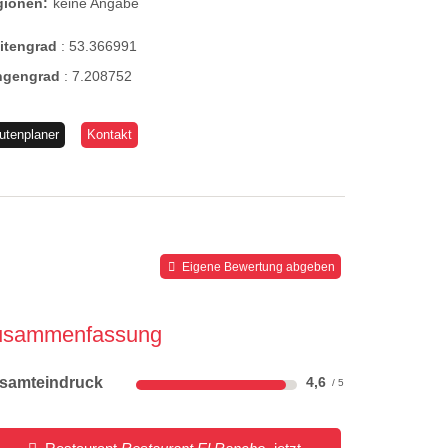
gionen:
keine Angabe
eitengrad
:
53.366991
ngengrad
:
7.208752
utenplaner
Kontakt
Eigene Bewertung abgeben
usammenfassung
samteindruck
4,6