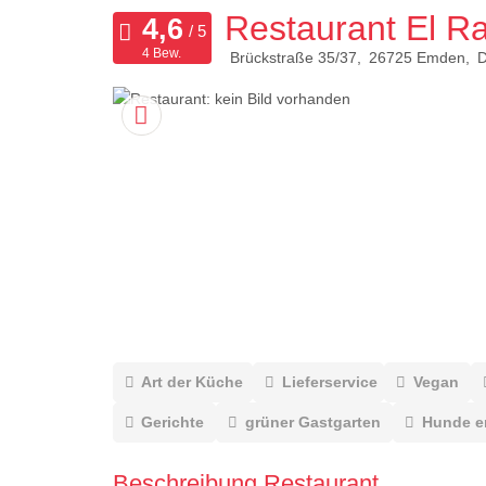
Restaurant El R
4 Bew.
Brückstraße 35/37
26725
Emden
D
Art der Küche
Lieferservice
Vegan
Gerichte
grüner Gastgarten
Hunde e
Beschreibung Restaurant