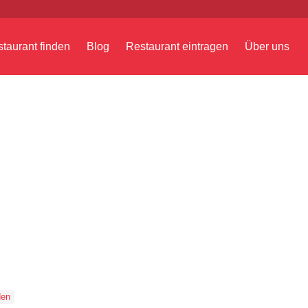
taurant finden
Blog
Restaurant eintragen
Über uns
en