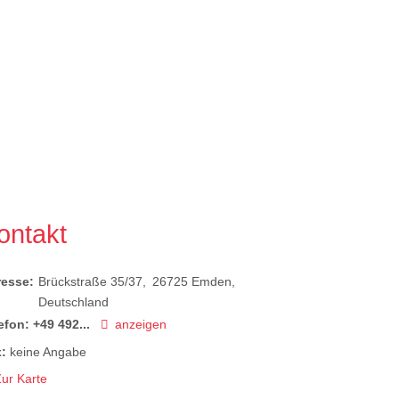
ontakt
resse:
Brückstraße 35/37
26725
Emden
Deutschland
efon:
+49 492...
anzeigen
:
keine Angabe
ur Karte