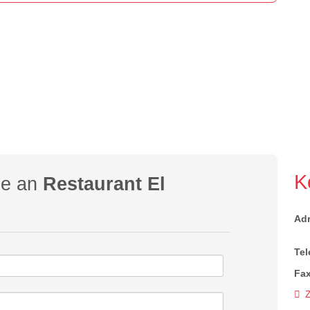
K
ge an
Restaurant El
Ad
Tel
Fax
Z