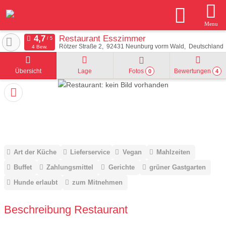
Menu
Restaurant Esszimmer
Rötzer Straße 2
92431
Neunburg vorm Wald
Deutschland
4 Bew.
Übersicht
Lage
Fotos
Bewertungen
0
4
Art der Küche
Lieferservice
Vegan
Mahlzeiten
Buffet
Zahlungsmittel
Gerichte
grüner Gastgarten
Hunde erlaubt
zum Mitnehmen
Beschreibung Restaurant