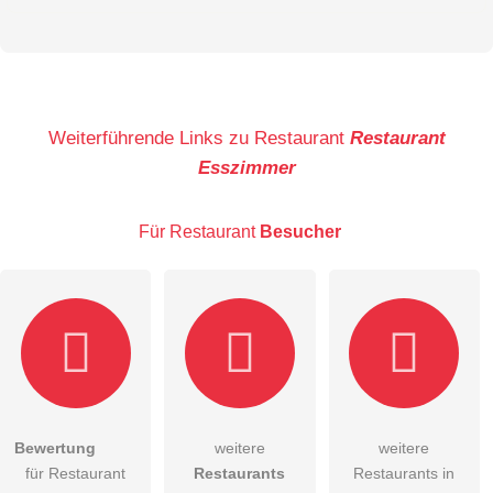
Vorname
Name
Weiterführende Links zu Restaurant
Restaurant
Esszimmer
E-Mail-Adresse (wird nicht veröffentlicht)
Für Restaurant
Besucher
Hiermit akzeptiere ich die
AGB
.
Bewertung
weitere
weitere
für Restaurant
Restaurants
Restaurants in
Die
Datenschutzerklärung
habe ich zur Kenntnis genommen.