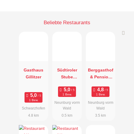
Beliebte Restaurants
Gasthaus
Südtiroler
Berggasthof
Gillitzer
Stube
& Pension
Neunburg
Warberg
vorm Wald
1 Bew.
1 Bew.
(ehem.
1 Bew.
Neunburg vorm
Neunburg vorm
Weinstube
Schwarzhofen
Wald
Wald
Schütz)
4.8 km
0.5 km
3.5 km