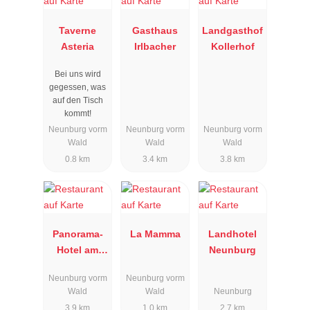
Taverne
Gasthaus
Landgasthof
Asteria
Irlbacher
Kollerhof
Bei uns wird
gegessen, was
auf den Tisch
kommt!
Neunburg vorm
Neunburg vorm
Neunburg vorm
Wald
Wald
Wald
0.8 km
3.4 km
3.8 km
Panorama-
La Mamma
Landhotel
Hotel am
Neunburg
See
Neunburg vorm
Neunburg vorm
Wald
Wald
Neunburg
3.9 km
1.0 km
2.7 km