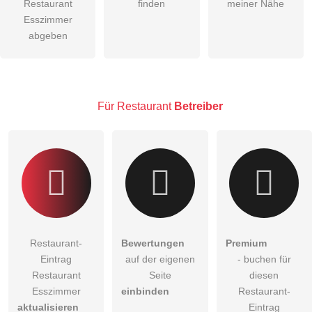
Restaurant
finden
meiner Nähe
öffentliche Frage stellen
Esszimmer
Abbrechen
abgeben
Hinweis:
Bitte beachten Sie, öffentliche Fragen sind
für alle
Besucher sichtbar
.
Klicken Sie hier um eine
individuelle Frage
an den
Restaurant-Eintrag zu stellen
.
Für Restaurant
Betreiber
Restaurant-
Bewertungen
Premium
Eintrag
auf der eigenen
- buchen für
Restaurant
Seite
diesen
Esszimmer
einbinden
Restaurant-
aktualisieren
Eintrag