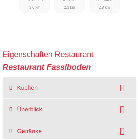
3.6 km
2.3 km
2.8 km
Eigenschaften Restaurant
Restaurant Fasslboden
Küchen
Art der Küche:
österreichisch
Überblick
Gerichte:
Antipasti
Delikatessen
Desserts
Fisch
Lieferservice
zum Mitnehmen
Getränke
Gegrilltes
Hausmannskost
Pasta & Nudeln
Zahlungsmittel: