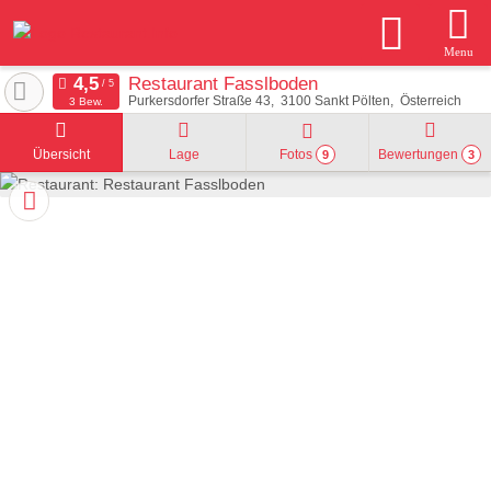
Menu
Restaurant Fasslboden
Purkersdorfer Straße 43
3100
Sankt Pölten
Österreich
3 Bew.
Übersicht
Lage
Fotos
Bewertungen
9
3