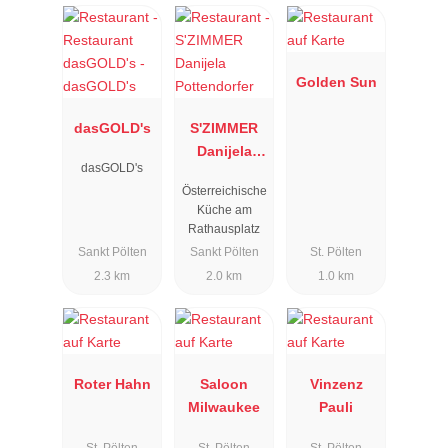
Golden Sun
dasGOLD's
S'ZIMMER
Danijela
dasGOLD's
Pottendorfer
Österreichische
Küche am
Rathausplatz
Sankt Pölten
Sankt Pölten
St. Pölten
2.3 km
2.0 km
1.0 km
Roter Hahn
Saloon
Vinzenz
Milwaukee
Pauli
St. Pölten
St. Pölten
St. Pölten