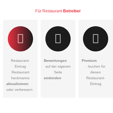
Klicken Sie hier um eine
individuelle Frage
an den
Restaurant-Eintrag zu stellen
.
Für Restaurant
Betreiber
Restaurant-
Bewertungen
Premium
Eintrag
auf der eigenen
- buchen für
Restaurant
Seite
diesen
heckmanns
einbinden
Restaurant-
aktualisieren
Eintrag
oder verbessern