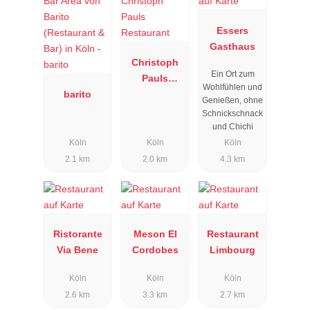
Essers
Gasthaus
Christoph
Ein Ort zum
Pauls
Wohlfühlen und
barito
Restaurant
Genießen, ohne
Schnickschnack
und Chichi
Köln
Köln
Köln
2.1 km
2.0 km
4.3 km
Ristorante
Meson El
Restaurant
Via Bene
Cordobes
Limbourg
Köln
Köln
Köln
2.6 km
3.3 km
2.7 km