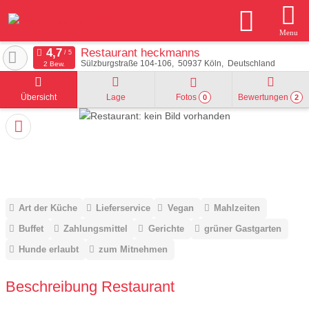
Menu
Restaurant heckmanns
Sülzburgstraße 104-106
50937
Köln
Deutschland
2 Bew.
Übersicht
Lage
Fotos
Bewertungen
0
2
Art der Küche
Lieferservice
Vegan
Mahlzeiten
Buffet
Zahlungsmittel
Gerichte
grüner Gastgarten
Hunde erlaubt
zum Mitnehmen
Beschreibung Restaurant