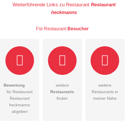
Name
Weiterführende Links zu Restaurant
Restaurant
heckmanns
E-Mail-Adresse (wird nicht veröffentlicht)
Für Restaurant
Besucher
Hiermit akzeptiere ich die
AGB
.
Bewertung
weitere
weitere
für Restaurant
Restaurants
Restaurants in
Die
Datenschutzerklärung
habe ich zur Kenntnis genommen.
Restaurant
finden
meiner Nähe
öffentliche Frage stellen
heckmanns
Abbrechen
abgeben
Hinweis:
Bitte beachten Sie, öffentliche Fragen sind
für alle
Besucher sichtbar
.