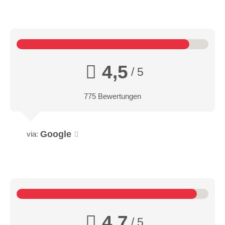
4,5
/ 5
775 Bewertungen
Google
via:
4,7
/ 5