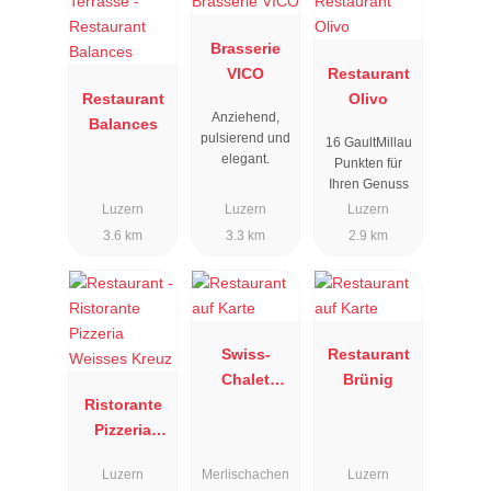
Brasserie
VICO
Restaurant
Restaurant
Olivo
Anziehend,
Balances
pulsierend und
16 GaultMillau
elegant.
Punkten für
Ihren Genuss
Luzern
Luzern
Luzern
3.6 km
3.3 km
2.9 km
Swiss-
Restaurant
Chalet
Brünig
Ristorante
Merlischach
Pizzeria
en
Weisses
Luzern
Merlischachen
Luzern
Kreuz