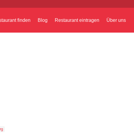
taurant finden
Blog
Restaurant eintragen
Über uns
rg