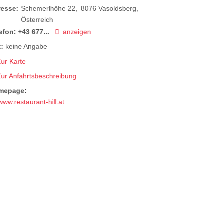
resse:
Schemerlhöhe 22
8076
Vasoldsberg
Österreich
efon:
+43 677...
anzeigen
:
keine Angabe
ur Karte
Zur Anfahrtsbeschreibung
mepage:
www.restaurant-hill.at