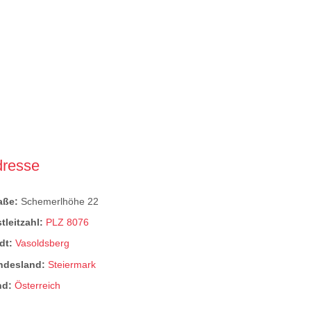
dresse
raße:
Schemerlhöhe 22
tleitzahl:
PLZ 8076
dt:
Vasoldsberg
ndesland:
Steiermark
nd:
Österreich