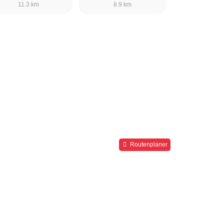
11.3 km
8.9 km
Routenplaner