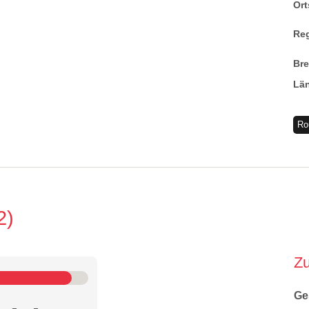
Ort
Re
Br
Lä
Ro
2
Z
Ge