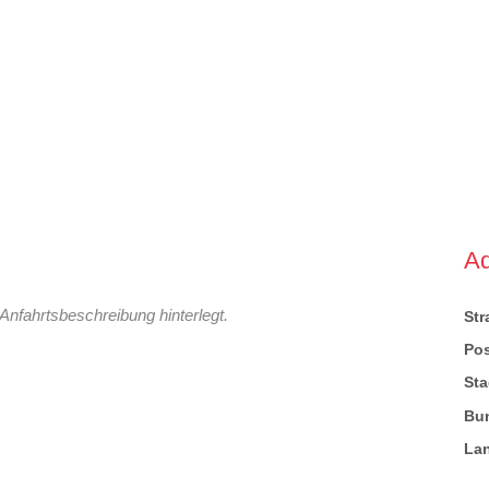
A
Anfahrtsbeschreibung hinterlegt.
St
Pos
Sta
Bu
La