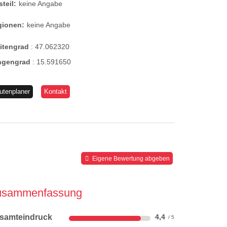
steil:
keine Angabe
gionen:
keine Angabe
eitengrad
:
47.062320
ngengrad
:
15.591650
utenplaner
Kontakt
Eigene Bewertung abgeben
usammenfassung
samteindruck
4,4