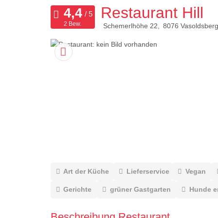
Restaurant Hill
2 Bew.
Schemerlhöhe 22
8076
Vasoldsber
Art der Küche
Lieferservice
Vegan
Gerichte
grüner Gastgarten
Hunde e
Beschreibung Restaurant