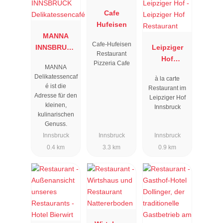
Cafe
Hufeisen
MANNA
Cafe-Hufeisen
INNSBRUCK
Leipziger
Restaurant
Delikatessen
Hof
Pizzeria Cafe
MANNA
café
Restaurant
Delikatessencaf
à la carte
é ist die
Restaurant im
Adresse für den
Leipziger Hof
kleinen,
Innsbruck
kulinarischen
Genuss.
Innsbruck
Innsbruck
Innsbruck
0.4 km
3.3 km
0.9 km