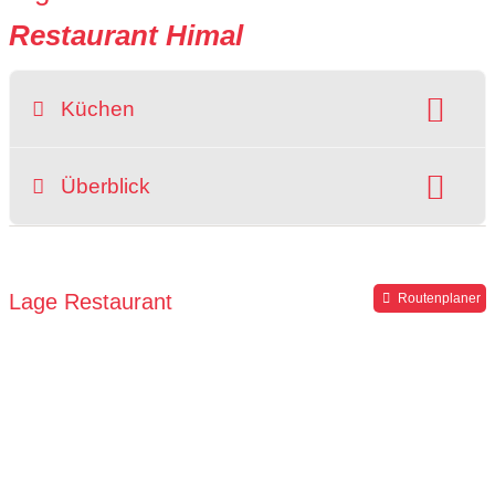
Restaurant Himal
Küchen
Art der Küche:
nepalesisch
Überblick
Speisekarte
Getränke-/Weinkarte
Lage Restaurant
Routenplaner