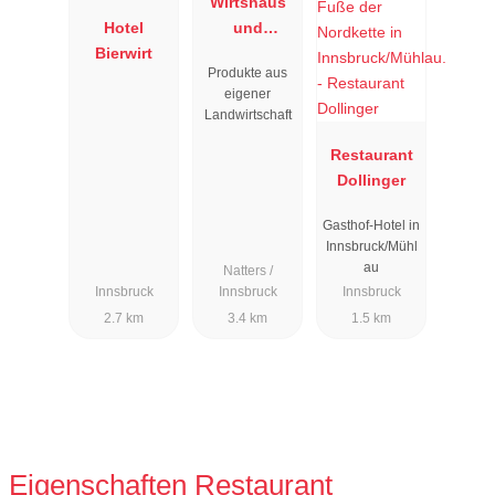
Wirtshaus
Hotel
und
Bierwirt
Restaurant
Produkte aus
Nattererbod
eigener
en
Landwirtschaft
Restaurant
Dollinger
Gasthof-Hotel in
Innsbruck/Mühl
au
Natters /
Innsbruck
Innsbruck
Innsbruck
2.7 km
3.4 km
1.5 km
Eigenschaften Restaurant