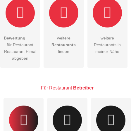
Bewertung
weitere
weitere
Hiermit akzeptiere ich die
AGB
.
für Restaurant
Restaurants
Restaurants in
Restaurant Himal
finden
meiner Nähe
Die
Datenschutzerklärung
habe ich zur Kenntnis genommen.
abgeben
öffentliche Frage stellen
Abbrechen
Hinweis:
Bitte beachten Sie, öffentliche Fragen sind
für alle
Besucher sichtbar
.
Für Restaurant
Betreiber
Klicken Sie hier um eine
individuelle Frage
an den
Restaurant-Eintrag zu stellen
.