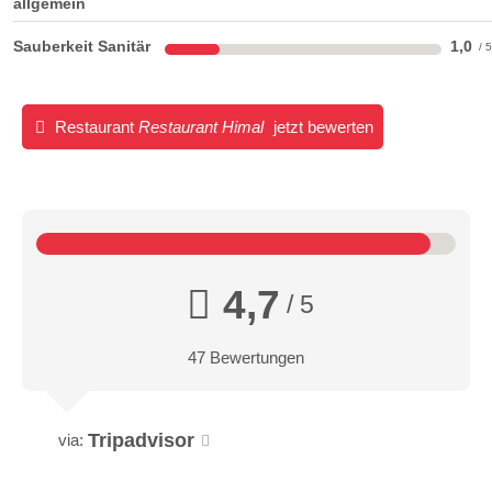
allgemein
Sauberkeit Sanitär
1,0
Restaurant
Restaurant Himal
jetzt bewerten
4,7
/ 5
47 Bewertungen
Tripadvisor
via: