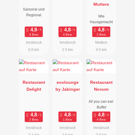
Mutters
Saisonal und
Regional
Wie
Hausgemacht
4 Bew.
4 Bew.
2 Bew.
Innsbruck
Innsbruck
Mutters
0.6 km
2.5 km
4.5 km
Restaurant
ecolounge
Restaurant
Delight
by Jabinger
Novum
All you can eat-
Buffet
2 Bew.
1 Bew.
4 Bew.
Innsbruck
Innsbruck
Innsbruck
2.1 km
2.5 km
2.9 km