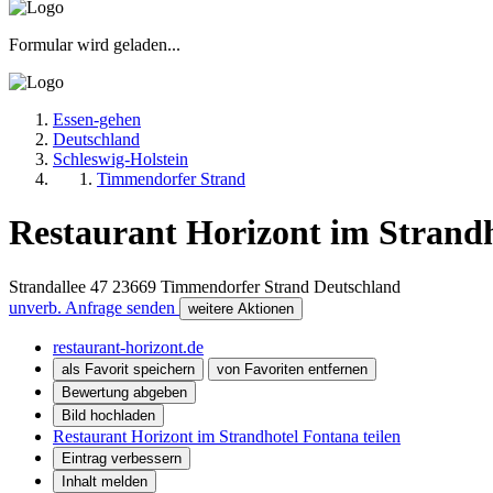
Formular wird geladen...
Essen-gehen
Deutschland
Schleswig-Holstein
Timmendorfer Strand
Restaurant Horizont im Strand
Strandallee 47
23669
Timmendorfer Strand
Deutschland
unverb. Anfrage senden
weitere Aktionen
restaurant-horizont.de
als Favorit speichern
von Favoriten entfernen
Bewertung abgeben
Bild hochladen
Restaurant Horizont im Strandhotel Fontana teilen
Eintrag verbessern
Inhalt melden