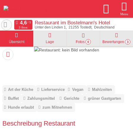
Menu
Restaurant im Bostelmann's Hotel
Unter den Linden 1
21255
Tostedt
Deutschland
3 Bew.
Übersicht
Lage
Fotos
Bewertungen
0
3
Art der Küche
Lieferservice
Vegan
Mahlzeiten
Buffet
Zahlungsmittel
Gerichte
grüner Gastgarten
Hunde erlaubt
zum Mitnehmen
Beschreibung Restaurant