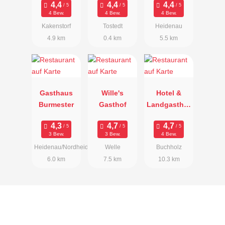
4 Bew.
4 Bew.
4 Bew.
Kakenstorf
Tostedt
Heidenau
4.9 km
0.4 km
5.5 km
Gasthaus
Wille's
Hotel &
Burmester
Gasthof
Landgasthof
Hoheluft
3 Bew.
3 Bew.
4 Bew.
Heidenau/Nordheide
Welle
Buchholz
6.0 km
7.5 km
10.3 km