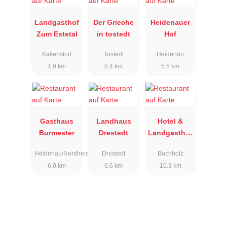
Landgasthof
Der Grieche
Heidenauer
Zum Estetal
in tostedt
Hof
Kakenstorf
Tostedt
Heidenau
4.9 km
0.4 km
5.5 km
Gasthaus
Landhaus
Hotel &
Burmester
Drestedt
Landgasthof
Hoheluft
Heidenau/Nordheide
Drestedt
Buchholz
6.0 km
6.6 km
10.3 km