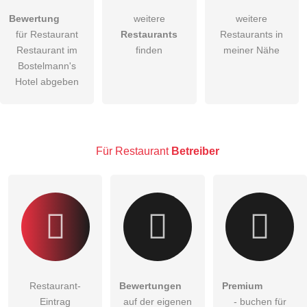
Hiermit akzeptiere ich die
AGB
.
Bewertung
weitere
weitere
für Restaurant
Restaurants
Restaurants in
Die
Datenschutzerklärung
habe ich zur Kenntnis genommen.
Restaurant im
finden
meiner Nähe
öffentliche Frage stellen
Bostelmann's
Abbrechen
Hotel abgeben
Hinweis:
Bitte beachten Sie, öffentliche Fragen sind
für alle
Besucher sichtbar
.
Klicken Sie hier um eine
individuelle Frage
an den
Restaurant-Eintrag zu stellen
.
Für Restaurant
Betreiber
Restaurant-
Bewertungen
Premium
Eintrag
auf der eigenen
- buchen für