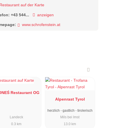
Restaurant auf der Karte
lefon:
+43 544...
anzeigen
mepage:
www.schrofenstein.at
ONEŚ Restaurant OG
Alpenrast Tyrol
herzlich - gastlich - tirolerisch
Landeck
Mils bei Imst
0.3 km
13.0 km