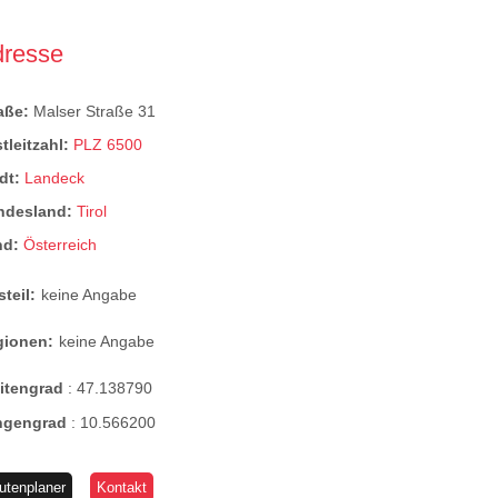
dresse
raße:
Malser Straße 31
tleitzahl:
PLZ 6500
dt:
Landeck
ndesland:
Tirol
nd:
Österreich
steil:
keine Angabe
gionen:
keine Angabe
eitengrad
:
47.138790
ngengrad
:
10.566200
utenplaner
Kontakt