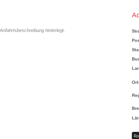
A
Anfahrtsbeschreibung hinterlegt.
St
Pos
Sta
Bu
La
Ort
Re
Br
Lä
Ro