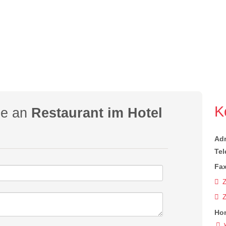
K
ge an
Restaurant im Hotel
Ad
Tel
Fax
Z
Ho