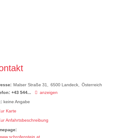
ontakt
resse:
Malser Straße 31
6500
Landeck
Österreich
efon:
+43 544...
anzeigen
:
keine Angabe
ur Karte
Zur Anfahrtsbeschreibung
mepage:
www.schrofenstein.at