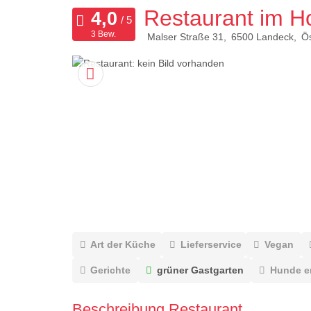
Restaurant im Ho
3 Bew.
Malser Straße 31
6500
Landeck
Ös
Art der Küche
Lieferservice
Vegan
Gerichte
grüner Gastgarten
Hunde e
Beschreibung Restaurant