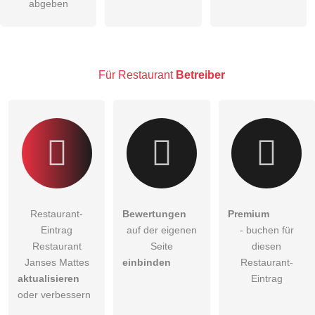
abgeben
Hinweis:
Bitte beachten Sie, öffentliche Fragen sind
für alle
Besucher sichtbar
.
Klicken Sie hier um eine
individuelle Frage
an den
Restaurant-Eintrag zu stellen
.
Für Restaurant
Betreiber
Restaurant-
Bewertungen
Premium
Eintrag
auf der eigenen
- buchen für
Restaurant
Seite
diesen
Janses Mattes
einbinden
Restaurant-
aktualisieren
Eintrag
oder verbessern