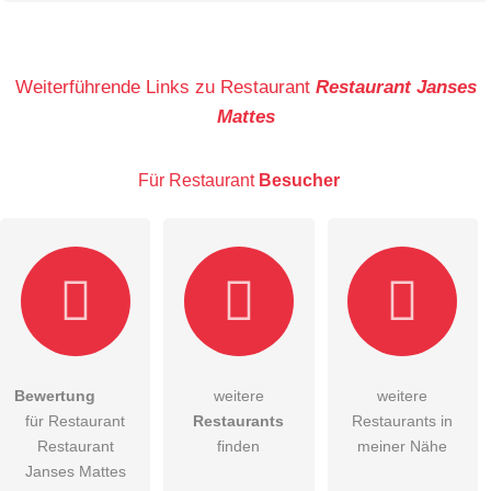
Name
Weiterführende Links zu Restaurant
Restaurant Janses
Mattes
E-Mail-Adresse (wird nicht veröffentlicht)
Für Restaurant
Besucher
Hiermit akzeptiere ich die
AGB
.
Bewertung
weitere
weitere
für Restaurant
Restaurants
Restaurants in
Die
Datenschutzerklärung
habe ich zur Kenntnis genommen.
Restaurant
finden
meiner Nähe
öffentliche Frage stellen
Janses Mattes
Abbrechen