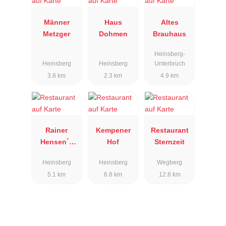
Männer
Haus
Altes
Metzger
Dohmen
Brauhaus
Heinsberg-
Heinsberg
Heinsberg
Unterbruch
3.8 km
2.3 km
4.9 km
Rainer
Kempener
Restaurant
Hensen´s
Hof
Sternzeit
Genussschu
Heinsberg
Heinsberg
Wegberg
le & Hotel
5.1 km
6.8 km
12.8 km