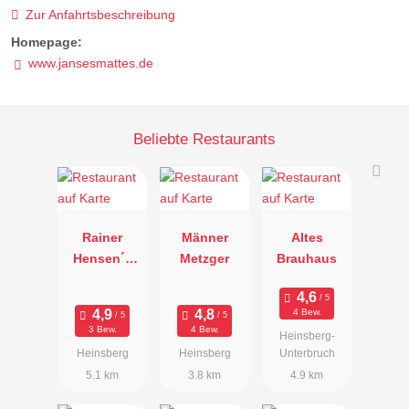
Zur Anfahrtsbeschreibung
Homepage:
www.jansesmattes.de
Beliebte Restaurants
Rainer
Männer
Altes
Hensen´s
Metzger
Brauhaus
Genussschu
le & Hotel
4 Bew.
3 Bew.
4 Bew.
Heinsberg-
Heinsberg
Heinsberg
Unterbruch
5.1 km
3.8 km
4.9 km