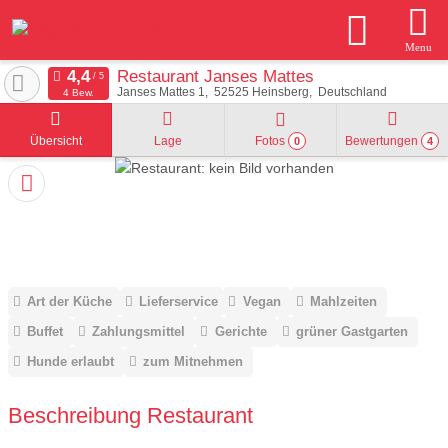
Menu
Restaurant Janses Mattes
Janses Mattes 1
52525
Heinsberg
Deutschland
4 Bew.
Übersicht
Lage
Fotos
Bewertungen
0
4
Art der Küche
Lieferservice
Vegan
Mahlzeiten
Buffet
Zahlungsmittel
Gerichte
grüner Gastgarten
Hunde erlaubt
zum Mitnehmen
Beschreibung Restaurant