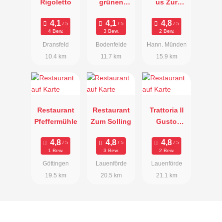
Rigoletto
grünen
us Zur
Kranz
Brücke
4 Bew.
3 Bew.
2 Bew.
Dransfeld
Bodenfelde
Hann. Münden
10.4 km
11.7 km
15.9 km
Restaurant
Restaurant
Trattoria Il
Pfeffermühle
Zum Solling
Gusto
Italiano
1 Bew.
3 Bew.
2 Bew.
Göttingen
Lauenförde
Lauenförde
19.5 km
20.5 km
21.1 km