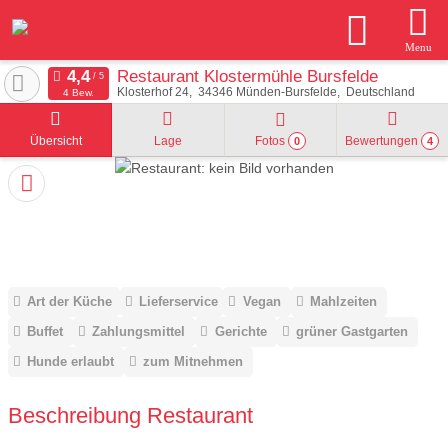
Menu
Restaurant Klostermühle Bursfelde
Klosterhof 24
34346
Münden-Bursfelde
Deutschland
4 Bew.
Übersicht
Lage
Fotos
Bewertungen
0
4
Art der Küche
Lieferservice
Vegan
Mahlzeiten
Buffet
Zahlungsmittel
Gerichte
grüner Gastgarten
Hunde erlaubt
zum Mitnehmen
Beschreibung Restaurant