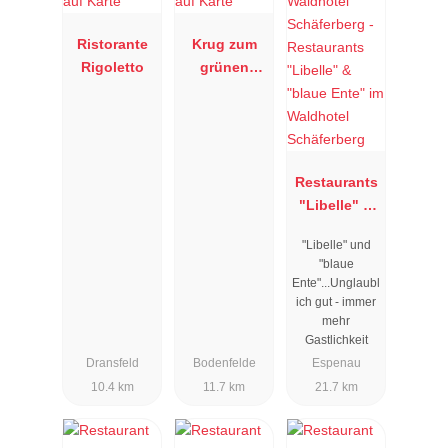
Ristorante
Krug zum
Rigoletto
grünen
Kranz
Restaurants
"Libelle" &
"blaue Ente"
"Libelle" und
im Waldhotel
"blaue
Schäferberg
Ente"...Unglaubl
ich gut - immer
mehr
Gastlichkeit
Dransfeld
Bodenfelde
Espenau
10.4 km
11.7 km
21.7 km