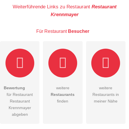
Name
Weiterführende Links zu Restaurant
Restaurant
Krennmayer
E-Mail-Adresse (wird nicht veröffentlicht)
Für Restaurant
Besucher
Hiermit akzeptiere ich die
AGB
.
Bewertung
weitere
weitere
für Restaurant
Restaurants
Restaurants in
Die
Datenschutzerklärung
habe ich zur Kenntnis genommen.
Restaurant
finden
meiner Nähe
öffentliche Frage stellen
Krennmayer
Abbrechen
abgeben
Hinweis:
Bitte beachten Sie, öffentliche Fragen sind
für alle
Besucher sichtbar
.