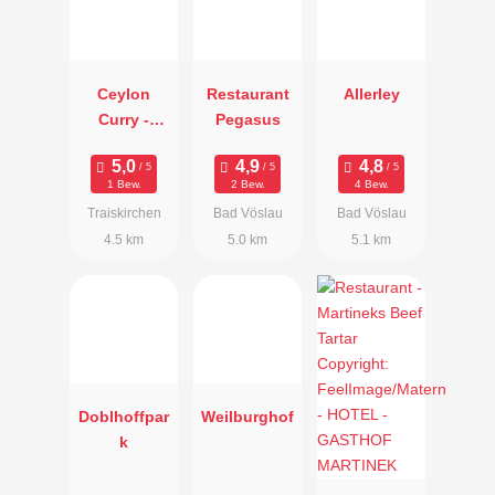
Ceylon
Restaurant
Allerley
Curry -
Pegasus
Spezialitäten
aus Sri
1 Bew.
2 Bew.
4 Bew.
Lanka
Traiskirchen
Bad Vöslau
Bad Vöslau
4.5 km
5.0 km
5.1 km
Doblhoffpar
Weilburghof
k