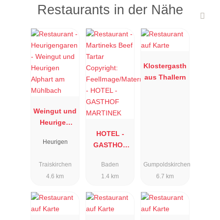
Restaurants in der Nähe
Klostergasth
aus Thallern
Weingut und
Heurigen
Alphart am
HOTEL -
Heurigen
Mühlbach
GASTHOF
MARTINEK
Traiskirchen
Baden
Gumpoldskirchen
4.6 km
1.4 km
6.7 km