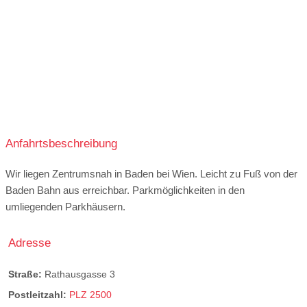
11:00-20:00
Buffet:
All you can eat-Buffet
Beilagenbuffet
Vegetarisch:
20 % der Speisekarte
Vegan:
20 % der Speisekarte
Anfahrtsbeschreibung
Wir liegen Zentrumsnah in Baden bei Wien. Leicht zu Fuß von der
Baden Bahn aus erreichbar. Parkmöglichkeiten in den
umliegenden Parkhäusern.
Adresse
Straße:
Rathausgasse 3
Postleitzahl:
PLZ 2500