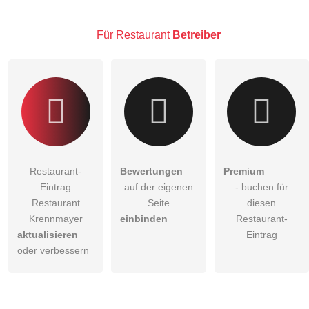
Klicken Sie hier um eine
individuelle Frage
an den
Restaurant-Eintrag zu stellen
.
Für Restaurant
Betreiber
Restaurant-
Bewertungen
Premium
Eintrag
auf der eigenen
- buchen für
Restaurant
Seite
diesen
Krennmayer
einbinden
Restaurant-
aktualisieren
Eintrag
oder verbessern