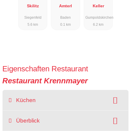
Skilitz
Amterl
Keller
Siegenfeld
Baden
Gumpoldskirchen
5.6 km
0.1 km
6.2 km
Eigenschaften Restaurant
Restaurant Krennmayer
Küchen
Art der Küche:
Überblick
deutsch
europäisch
mediterran