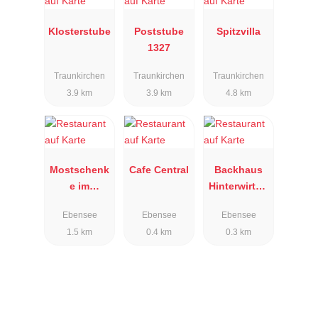
Klosterstube
Poststube
Spitzvilla
1327
Traunkirchen
Traunkirchen
Traunkirchen
3.9 km
3.9 km
4.8 km
Mostschenk
Cafe Central
Backhaus
e im
Hinterwirth -
Heustadl
Filiale
Ebensee
Ebensee
Ebensee
Ebensee
1.5 km
0.4 km
0.3 km