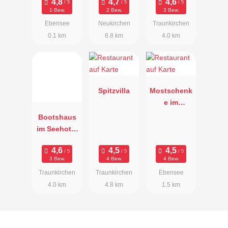
n SCT
1 Bew.
2 Bew.
3 Bew.
Ebensee
Neukirchen
Traunkirchen
0.1 km
6.8 km
4.0 km
Spitzvilla
Mostschenk
e im
Heustadl
Bootshaus
im Seehotel
Das
Traunsee
3 Bew.
4 Bew.
4 Bew.
Traunkirchen
Traunkirchen
Ebensee
4.0 km
4.8 km
1.5 km