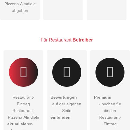
öffentliche Frage stellen
Pizzeria Almdiele
Abbrechen
abgeben
Hinweis:
Bitte beachten Sie, öffentliche Fragen sind
für alle
Besucher sichtbar
.
Klicken Sie hier um eine
individuelle Frage
an den
Restaurant-Eintrag zu stellen
.
Für Restaurant
Betreiber
Restaurant-
Bewertungen
Premium
Eintrag
auf der eigenen
- buchen für
Restaurant-
Seite
diesen
Pizzeria Almdiele
einbinden
Restaurant-
aktualisieren
Eintrag