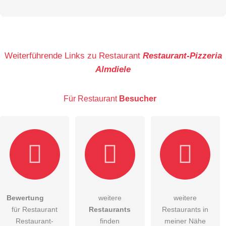
Vorname
Name
Weiterführende Links zu Restaurant
Restaurant-Pizzeria
Almdiele
E-Mail-Adresse (wird nicht veröffentlicht)
Für Restaurant
Besucher
Hiermit akzeptiere ich die
AGB
.
Bewertung
weitere
weitere
für Restaurant
Restaurants
Restaurants in
Die
Datenschutzerklärung
habe ich zur Kenntnis genommen.
Restaurant-
finden
meiner Nähe