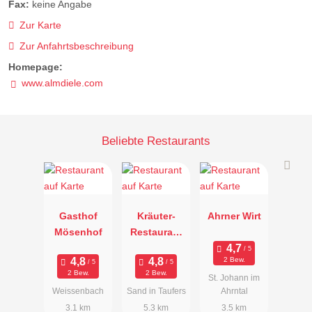
Fax:
keine Angabe
Zur Karte
Zur Anfahrtsbeschreibung
Homepage:
www.almdiele.com
Beliebte Restaurants
Gasthof
Kräuter-
Ahrner Wirt
Mösenhof
Restaurant
Arcana
2 Bew.
2 Bew.
2 Bew.
St. Johann im
Weissenbach
Sand in Taufers
Ahrntal
3.1 km
5.3 km
3.5 km