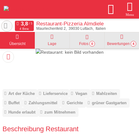
Menu
Restaurant-Pizzeria Almdiele
Maurlechenfeld 2
39030
Luttach
Italien
4 Bew.
Übersicht
Lage
Fotos
Bewertungen
0
4
Art der Küche
Lieferservice
Vegan
Mahlzeiten
Buffet
Zahlungsmittel
Gerichte
grüner Gastgarten
Hunde erlaubt
zum Mitnehmen
Beschreibung Restaurant