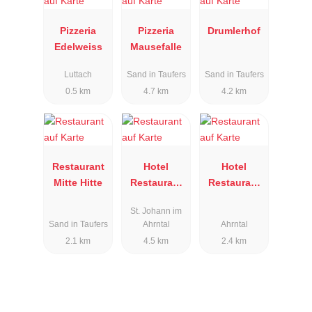
Pizzeria
Pizzeria
Drumlerhof
Edelweiss
Mausefalle
Luttach
Sand in Taufers
Sand in Taufers
0.5 km
4.7 km
4.2 km
Restaurant
Hotel
Hotel
Mitte Hitte
Restaurant
Restaurant
Adler
Schönberg
St. Johann im
Sand in Taufers
Ahrntal
Ahrntal
2.1 km
4.5 km
2.4 km