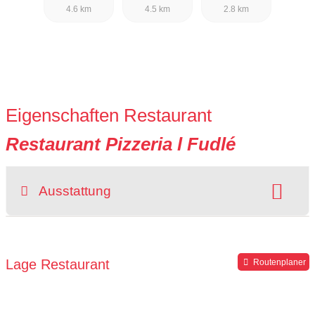
4.6 km
4.5 km
2.8 km
Eigenschaften Restaurant
Restaurant Pizzeria l Fudlé
Ausstattung
Sitzplätze im Freien:
vorhanden
Parkplätze verfügbar
Lage Restaurant
Routenplaner