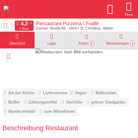
Menu
Restaurant Pizzeria l Fudlé
Dursan Straße 86
39047
St. Christina
Italien
4 Bew.
Übersicht
Lage
Fotos
Bewertungen
0
4
Art der Küche
Lieferservice
Vegan
Mahlzeiten
Buffet
Zahlungsmittel
Gerichte
grüner Gastgarten
Hunde erlaubt
zum Mitnehmen
Beschreibung Restaurant