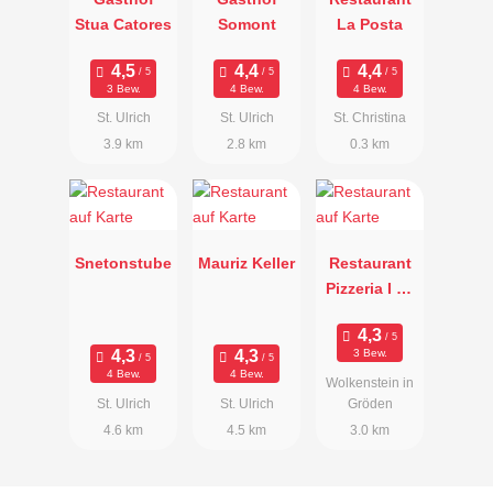
Stua Catores
Somont
La Posta
3 Bew.
4 Bew.
4 Bew.
St. Ulrich
St. Ulrich
St. Christina
3.9 km
2.8 km
0.3 km
Snetonstube
Mauriz Keller
Restaurant
Pizzeria I La
Bula
3 Bew.
4 Bew.
4 Bew.
Wolkenstein in
St. Ulrich
St. Ulrich
Gröden
4.6 km
4.5 km
3.0 km