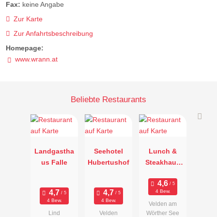
Fax:
keine Angabe
Zur Karte
Zur Anfahrtsbeschreibung
Homepage:
www.wrann.at
Beliebte Restaurants
Landgastha
Seehotel
Lunch &
us Falle
Hubertushof
Steakhaus
Goritschnig
g
4 Bew.
4 Bew.
4 Bew.
Velden am
Lind
Velden
Wörther See