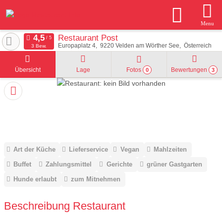
Menu
Restaurant Post
Europaplatz 4
9220
Velden am Wörther See
Österreich
3 Bew.
Übersicht
Lage
Fotos
Bewertungen
0
3
Art der Küche
Lieferservice
Vegan
Mahlzeiten
Buffet
Zahlungsmittel
Gerichte
grüner Gastgarten
Hunde erlaubt
zum Mitnehmen
Beschreibung Restaurant