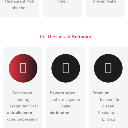
Restaurant Post
finden
meiner Nähe
Die
Datenschutzerklärung
habe ich zur Kenntnis genommen.
abgeben
öffentliche Frage stellen
Abbrechen
Hinweis:
Bitte beachten Sie, öffentliche Fragen sind
für alle
Besucher sichtbar
.
Für Restaurant
Betreiber
Klicken Sie hier um eine
individuelle Frage
an den
Restaurant-Eintrag zu stellen
.
Restaurant-
Bewertungen
Premium
Eintrag
auf der eigenen
- buchen für
Restaurant Post
Seite
diesen
aktualisieren
einbinden
Restaurant-
oder verbessern
Eintrag