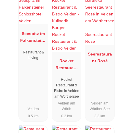
Seespitz im
Falkensteine
r
Restaurant &
Schlosshote
Seerestaura
Living
l Velden
Rocket
nt Rosé
Restaurant
& Bistro
Rocket
Velden
Restaurant &
Bistro in Velden
am Wörthersee
Velden am
Velden am
Velden
Wörth
Wörther See
0.5 km
0.2 km
3.3 km