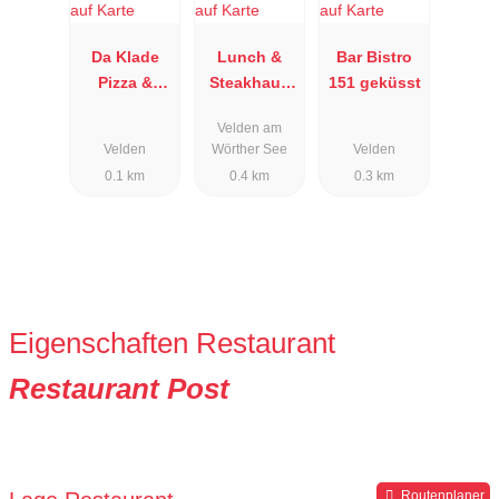
Da Klade
Lunch &
Bar Bistro
Pizza &
Steakhaus
151 geküsst
Pasta
Goritschnig
Velden am
g
Velden
Wörther See
Velden
0.1 km
0.4 km
0.3 km
Eigenschaften Restaurant
Restaurant Post
Routenplaner