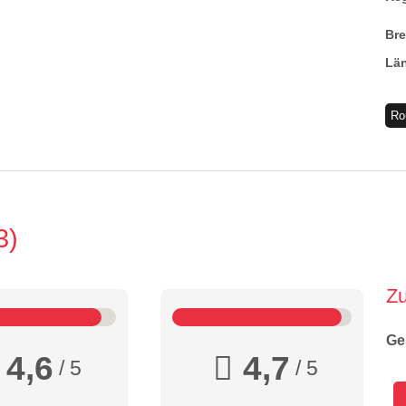
Br
Lä
Ro
3
Z
Ge
4,6
4,7
/ 5
/ 5