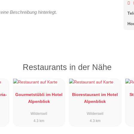
keine Beschreibung hinterlegt.
Te
Ho
Restaurants in der Nähe
ria-
Gourmetstübli im Hotel
Biorestaurant im Hotel
St
Alpenblick
Alpenblick
Wilderswil
Wilderswil
4.3 km
4.3 km