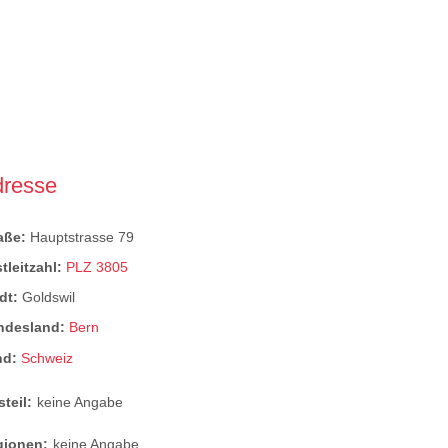
dresse
raße:
Hauptstrasse 79
tleitzahl:
PLZ 3805
dt:
Goldswil
ndesland:
Bern
nd:
Schweiz
steil:
keine Angabe
gionen:
keine Angabe