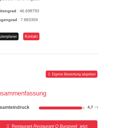
eitengrad
:
46.698793
ngengrad
:
7.883359
utenplaner
Kontakt
Eigene Bewertung abgeben
usammenfassung
samteindruck
4,7
Restaurant
Restaurant Q Burgseeli
jetzt