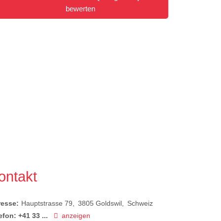
bewerten
ontakt
resse:
Hauptstrasse 79
3805
Goldswil
Schweiz
efon:
+41 33 ...
anzeigen