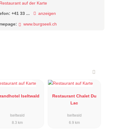
Restaurant auf der Karte
lefon:
+41 33 ...
anzeigen
mepage:
www.burgseeli.ch
randhotel Iseltwald
Restaurant Chalet Du
Lac
Iseltwald
Iseltwald
8.3 km
6.9 km