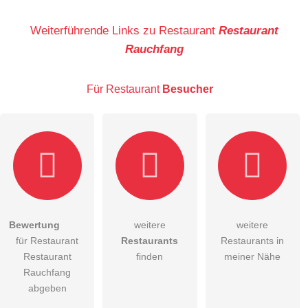
Name
Weiterführende Links zu Restaurant
Restaurant
Rauchfang
E-Mail-Adresse (wird nicht veröffentlicht)
Für Restaurant
Besucher
Hiermit akzeptiere ich die
AGB
.
Bewertung
weitere
weitere
für Restaurant
Restaurants
Restaurants in
Die
Datenschutzerklärung
habe ich zur Kenntnis genommen.
Restaurant
finden
meiner Nähe
öffentliche Frage stellen
Rauchfang
Abbrechen
abgeben
Hinweis:
Bitte beachten Sie, öffentliche Fragen sind
für alle