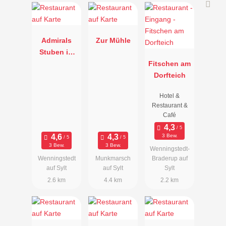
Admirals
Zur Mühle
Stuben im
Strand Hotel
Fitschen am
Windrose
Dorfteich
Hotel &
Restaurant &
Café
3 Bew.
3 Bew.
3 Bew.
Wenningstedt-
Wenningstedt
Munkmarsch
Braderup auf
auf Sylt
auf Sylt
Sylt
2.6 km
4.4 km
2.2 km