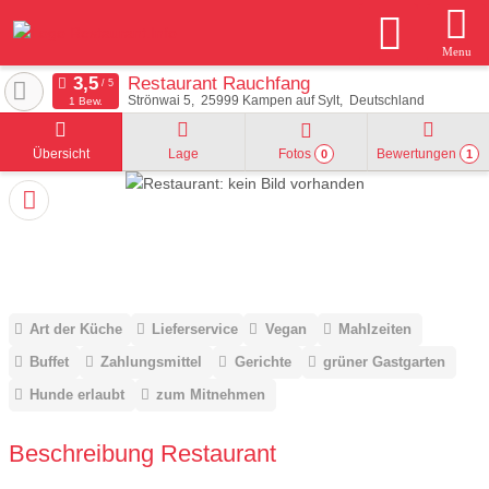
Menu
Restaurant Rauchfang
Strönwai 5
25999
Kampen auf Sylt
Deutschland
1 Bew.
Übersicht
Lage
Fotos
Bewertungen
0
1
Art der Küche
Lieferservice
Vegan
Mahlzeiten
Buffet
Zahlungsmittel
Gerichte
grüner Gastgarten
Hunde erlaubt
zum Mitnehmen
Beschreibung Restaurant