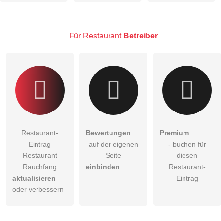
Besucher sichtbar
.
Klicken Sie hier um eine
individuelle Frage
an den
Restaurant-Eintrag zu stellen
.
Für Restaurant
Betreiber
Restaurant-
Bewertungen
Premium
Eintrag
auf der eigenen
- buchen für
Restaurant
Seite
diesen
Rauchfang
einbinden
Restaurant-
aktualisieren
Eintrag
oder verbessern