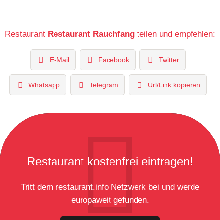
Restaurant
Restaurant Rauchfang
teilen und empfehlen:
E-Mail
Facebook
Twitter
Whatsapp
Telegram
Url/Link kopieren
Restaurant kostenfrei eintragen!
Tritt dem restaurant.info Netzwerk bei und werde
europaweit gefunden.