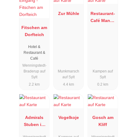
Zur Mühle
Restaurant-
Café Manne
Fitschen am
Pahl
Dorfteich
Hotel &
Restaurant &
Café
Wenningstedt-
Braderup auf
Munkmarsch
Kampen auf
Sylt
auf Sylt
Sylt
2.2 km
4.4 km
0.2 km
Admirals
Vogelkoje
Gosch am
Stuben im
Kliff
Strand Hotel
Wenningstedt
Kampen auf
Wenningstedt