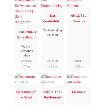
Der
ARCOTEL
Zauberlehrli
Camino
ng
Zauberlehrling
FERDINAND
Stuttgart
Schwäbisch
es
Wo sich
Restaurant |
Schwaben
Bar |
laben
Biergarten
Stuttgart
Stuttgart
Stuttgart
3.7 km
1.2 km
0.5 km
Speisekamm
Pukkis Thai-
La Scala
er West
Restaurant