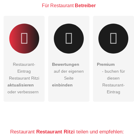
Besucher sichtbar
.
Für Restaurant
Betreiber
Klicken Sie hier um eine
individuelle Frage
an den
Restaurant-Eintrag zu stellen
.
Restaurant-
Bewertungen
Premium
Eintrag
auf der eigenen
- buchen für
Restaurant Ritzi
Seite
diesen
aktualisieren
einbinden
Restaurant-
oder verbessern
Eintrag
Restaurant
Restaurant Ritzi
teilen und empfehlen: