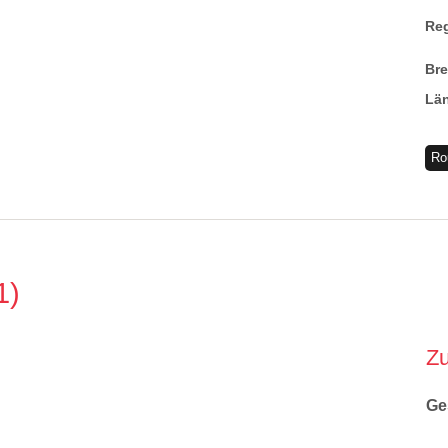
Re
Br
Lä
Ro
1
Z
Ge