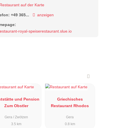
Restaurant auf der Karte
lefon:
+49 365...
anzeigen
mepage:
restaurant-royal-speiserestaurant.slue.io
tstätte und Pension
Griechisches
Zum Obstler
Restaurant Rhodos
Gera / Zwötzen
Gera
3.5 km
0.8 km