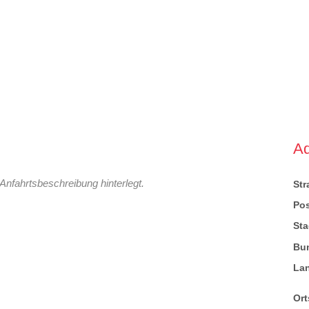
A
Anfahrtsbeschreibung hinterlegt.
St
Pos
Sta
Bu
La
Ort