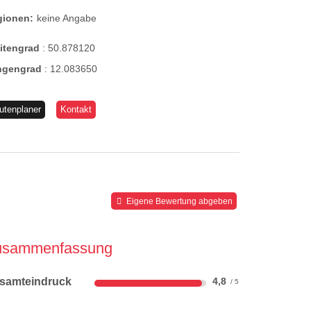
gionen:
keine Angabe
eitengrad
:
50.878120
ngengrad
:
12.083650
utenplaner
Kontakt
Eigene Bewertung abgeben
usammenfassung
samteindruck
4,8