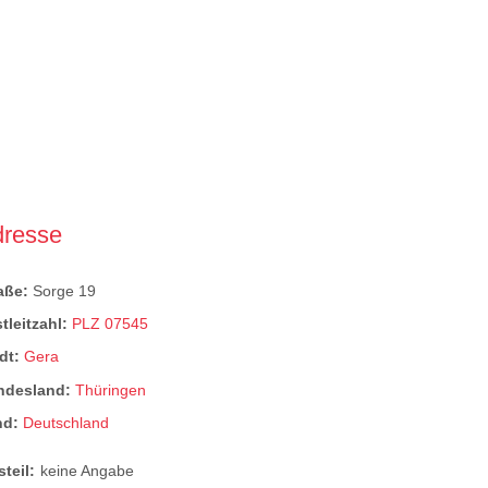
dresse
raße:
Sorge 19
tleitzahl:
PLZ 07545
dt:
Gera
ndesland:
Thüringen
nd:
Deutschland
steil:
keine Angabe