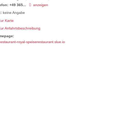
efon:
+49 365...
anzeigen
:
keine Angabe
ur Karte
Zur Anfahrtsbeschreibung
mepage:
restaurant-royal-speiserestaurant.slue.io