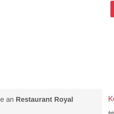
K
ge an
Restaurant Royal
Ad