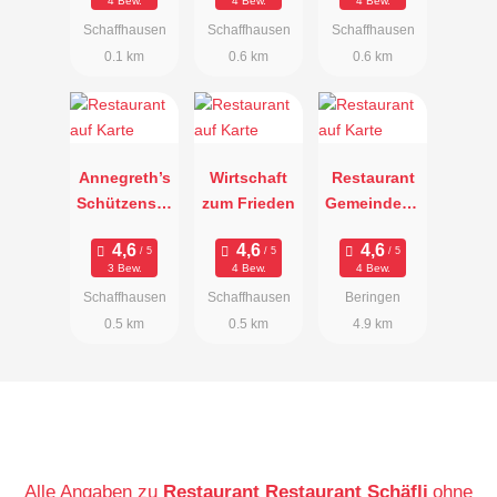
4 Bew.
4 Bew.
4 Bew.
Schaffhausen
Schaffhausen
Schaffhausen
0.1 km
0.6 km
0.6 km
Annegreth’s
Wirtschaft
Restaurant
Schützenstu
zum Frieden
Gemeindeha
be
us Beringen
3 Bew.
4 Bew.
4 Bew.
Schaffhausen
Schaffhausen
Beringen
0.5 km
0.5 km
4.9 km
Alle Angaben zu
Restaurant Restaurant Schäfli
ohne