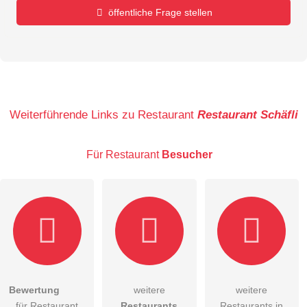
öffentliche Frage stellen
Vorname
Name
Weiterführende Links zu Restaurant
Restaurant Schäfli
Für Restaurant
Besucher
E-Mail-Adresse (wird nicht veröffentlicht)
Bewertung
weitere
weitere
Hiermit akzeptiere ich die
AGB
.
für Restaurant
Restaurants
Restaurants in