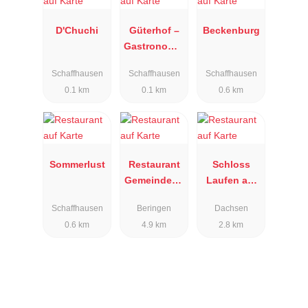
D'Chuchi
Güterhof –
Beckenburg
Gastronomie
am Rhein
Schaffhausen
Schaffhausen
Schaffhausen
0.1 km
0.1 km
0.6 km
Sommerlust
Restaurant
Schloss
Gemeindeha
Laufen am
us Beringen
Rheinfall
Schaffhausen
Beringen
Dachsen
0.6 km
4.9 km
2.8 km