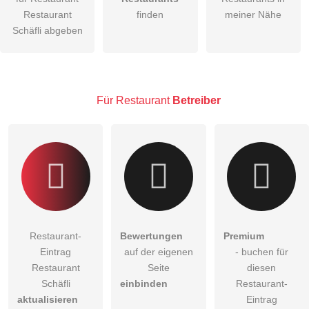
Restaurant
finden
meiner Nähe
Die
Datenschutzerklärung
habe ich zur Kenntnis genommen.
Schäfli abgeben
öffentliche Frage stellen
Abbrechen
Hinweis:
Bitte beachten Sie, öffentliche Fragen sind
für alle
Besucher sichtbar
.
Für Restaurant
Betreiber
Klicken Sie hier um eine
individuelle Frage
an den
Restaurant-Eintrag zu stellen
.
Restaurant-
Bewertungen
Premium
Eintrag
auf der eigenen
- buchen für
Restaurant
Seite
diesen
Schäfli
einbinden
Restaurant-
aktualisieren
Eintrag