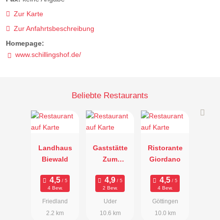
Zur Karte
Zur Anfahrtsbeschreibung
Homepage:
www.schillingshof.de/
Beliebte Restaurants
Landhaus
Gaststätte
Ristorante
Biewald
Zum
Giordano
Lahmen
Frosch
4 Bew.
2 Bew.
4 Bew.
Friedland
Uder
Göttingen
2.2 km
10.6 km
10.0 km