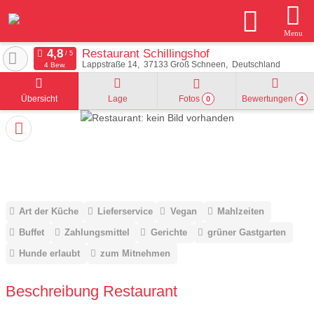
Menu
Restaurant Schillingshof
Lappstraße 14
37133
Groß Schneen
Deutschland
4 Bew.
Übersicht
Lage
Fotos
Bewertungen
0
4
Art der Küche
Lieferservice
Vegan
Mahlzeiten
Buffet
Zahlungsmittel
Gerichte
grüner Gastgarten
Hunde erlaubt
zum Mitnehmen
Beschreibung Restaurant