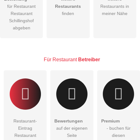
für Restaurant
Restaurants
Restaurants in
Die
Datenschutzerklärung
habe ich zur Kenntnis genommen.
Restaurant
finden
meiner Nähe
öffentliche Frage stellen
Schillingshof
Abbrechen
abgeben
Hinweis:
Bitte beachten Sie, öffentliche Fragen sind
für alle
Besucher sichtbar
.
Klicken Sie hier um eine
individuelle Frage
an den
Restaurant-Eintrag zu stellen
.
Für Restaurant
Betreiber
Restaurant-
Bewertungen
Premium
Eintrag
auf der eigenen
- buchen für
Restaurant
Seite
diesen